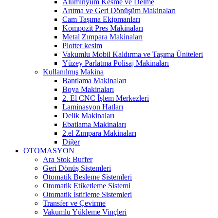
Alüminyum Kesme ve Delme
Arıtma ve Geri Dönüşüm Makinaları
Cam Taşıma Ekipmanları
Kompozit Pres Makinaları
Metal Zımpara Makinaları
Plotter kesim
Vakumlu Mobil Kaldırma ve Taşıma Üniteleri
Yüzey Parlatma Polisaj Makinaları
Kullanılmış Makina
Bantlama Makinaları
Boya Makinaları
2. El CNC İşlem Merkezleri
Laminasyon Hatları
Delik Makinaları
Ebatlama Makinaları
2.el Zımpara Makinaları
Diğer
OTOMASYON
Ara Stok Buffer
Geri Dönüş Sistemleri
Otomatik Besleme Sistemleri
Otomatik Etiketleme Sistemi
Otomatik İstifleme Sistemleri
Transfer ve Çevirme
Vakumlu Yükleme Vinçleri