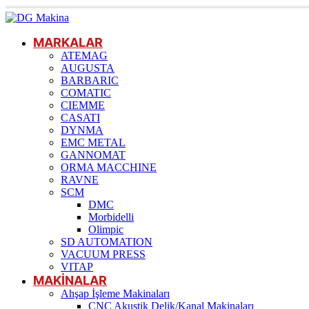
MARKALAR
ATEMAG
AUGUSTA
BARBARIC
COMATIC
CIEMME
CASATI
DYNMA
EMC METAL
GANNOMAT
ORMA MACCHINE
RAVNE
SCM
DMC
Morbidelli
Olimpic
SD AUTOMATION
VACUUM PRESS
VITAP
MAKİNALAR
Ahşap İşleme Makinaları
CNC Akustik Delik/Kanal Makinaları