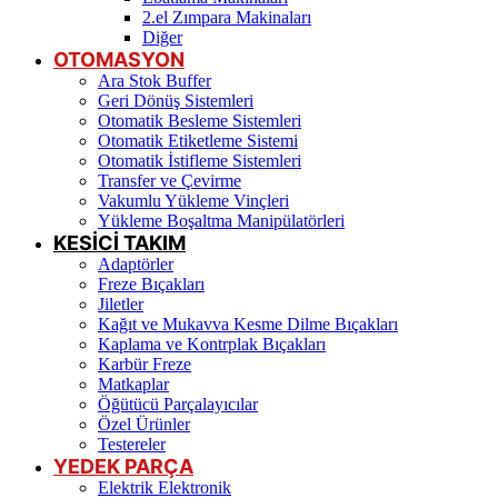
2.el Zımpara Makinaları
Diğer
OTOMASYON
Ara Stok Buffer
Geri Dönüş Sistemleri
Otomatik Besleme Sistemleri
Otomatik Etiketleme Sistemi
Otomatik İstifleme Sistemleri
Transfer ve Çevirme
Vakumlu Yükleme Vinçleri
Yükleme Boşaltma Manipülatörleri
KESİCİ TAKIM
Adaptörler
Freze Bıçakları
Jiletler
Kağıt ve Mukavva Kesme Dilme Bıçakları
Kaplama ve Kontrplak Bıçakları
Karbür Freze
Matkaplar
Öğütücü Parçalayıcılar
Özel Ürünler
Testereler
YEDEK PARÇA
Elektrik Elektronik