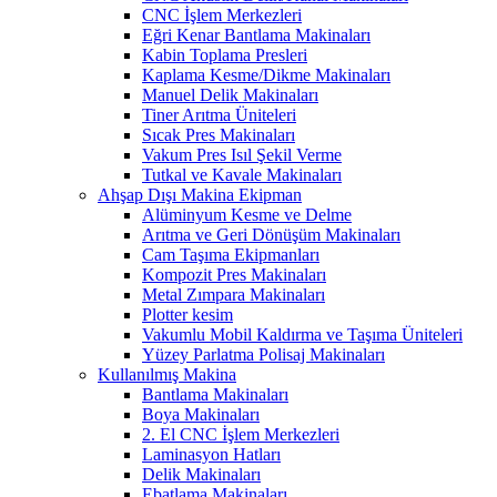
CNC İşlem Merkezleri
Eğri Kenar Bantlama Makinaları
Kabin Toplama Presleri
Kaplama Kesme/Dikme Makinaları
Manuel Delik Makinaları
Tiner Arıtma Üniteleri
Sıcak Pres Makinaları
Vakum Pres Isıl Şekil Verme
Tutkal ve Kavale Makinaları
Ahşap Dışı Makina Ekipman
Alüminyum Kesme ve Delme
Arıtma ve Geri Dönüşüm Makinaları
Cam Taşıma Ekipmanları
Kompozit Pres Makinaları
Metal Zımpara Makinaları
Plotter kesim
Vakumlu Mobil Kaldırma ve Taşıma Üniteleri
Yüzey Parlatma Polisaj Makinaları
Kullanılmış Makina
Bantlama Makinaları
Boya Makinaları
2. El CNC İşlem Merkezleri
Laminasyon Hatları
Delik Makinaları
Ebatlama Makinaları