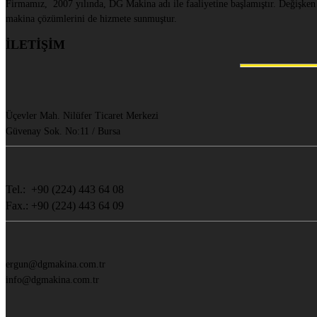
Firmamız, 2007 yılında, DG Makina adı ile faaliyetine başlamıştır. Değişken
makina çözümlerini de hizmete sunmuştur.
İLETİŞİM
Üçevler Mah. Nilüfer Ticaret Merkezi
Güvenay Sok. No:11 / Bursa
Tel.: +90 (224) 443 64 08
Fax.: +90 (224) 443 64 09
ergun@dgmakina.com.tr
info@dgmakina.com.tr