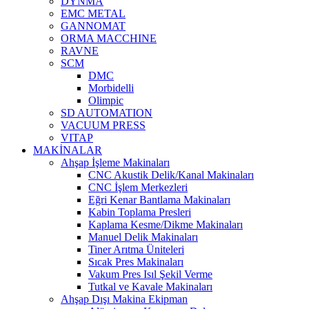
DYNMA
EMC METAL
GANNOMAT
ORMA MACCHINE
RAVNE
SCM
DMC
Morbidelli
Olimpic
SD AUTOMATION
VACUUM PRESS
VITAP
MAKİNALAR
Ahşap İşleme Makinaları
CNC Akustik Delik/Kanal Makinaları
CNC İşlem Merkezleri
Eğri Kenar Bantlama Makinaları
Kabin Toplama Presleri
Kaplama Kesme/Dikme Makinaları
Manuel Delik Makinaları
Tiner Arıtma Üniteleri
Sıcak Pres Makinaları
Vakum Pres Isıl Şekil Verme
Tutkal ve Kavale Makinaları
Ahşap Dışı Makina Ekipman