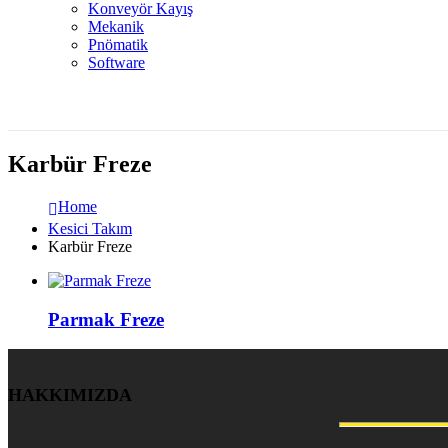
Konveyör Kayış
Mekanik
Pnömatik
Software
Karbür Freze
Home
Kesici Takım
Karbür Freze
Parmak Freze
HAKKIMIZDA