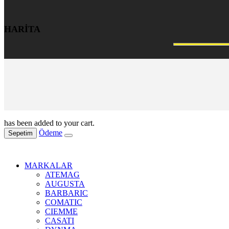
HARİTA
has been added to your cart.
Ödeme
Sepetim
MARKALAR
ATEMAG
AUGUSTA
BARBARIC
COMATIC
CIEMME
CASATI