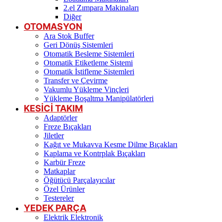
2.el Zımpara Makinaları
Diğer
OTOMASYON
Ara Stok Buffer
Geri Dönüş Sistemleri
Otomatik Besleme Sistemleri
Otomatik Etiketleme Sistemi
Otomatik İstifleme Sistemleri
Transfer ve Çevirme
Vakumlu Yükleme Vinçleri
Yükleme Boşaltma Manipülatörleri
KESİCİ TAKIM
Adaptörler
Freze Bıçakları
Jiletler
Kağıt ve Mukavva Kesme Dilme Bıçakları
Kaplama ve Kontrplak Bıçakları
Karbür Freze
Matkaplar
Öğütücü Parçalayıcılar
Özel Ürünler
Testereler
YEDEK PARÇA
Elektrik Elektronik