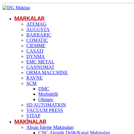
MARKALAR
ATEMAG
AUGUSTA
BARBARIC
COMATIC
CIEMME
CASATI
DYNMA
EMC METAL
GANNOMAT
ORMA MACCHINE
RAVNE
SCM
DMC
Morbidelli
Olimpic
SD AUTOMATION
VACUUM PRESS
VITAP
MAKİNALAR
Ahşap İşleme Makinaları
CNC Akustik Delik/Kanal Makinaları