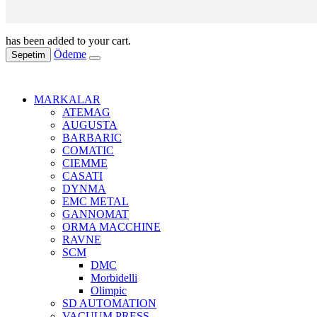
has been added to your cart.
Ödeme
Sepetim
MARKALAR
ATEMAG
AUGUSTA
BARBARIC
COMATIC
CIEMME
CASATI
DYNMA
EMC METAL
GANNOMAT
ORMA MACCHINE
RAVNE
SCM
DMC
Morbidelli
Olimpic
SD AUTOMATION
VACUUM PRESS