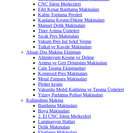
CNC İşlem Merkezleri
Eğri Kenar Bantlama Makinaları
Kabin Toplama Presleri
Kaplama Kesme/Dikme Makinaları
Manuel Delik Makinaları
Tiner Arıtma Üniteleri
Sıcak Pres Makinaları
Vakum Pres Isıl Şekil Verme
Tutkal ve Kavale Makinaları
Ahşap Dışı Makina Ekipman
Alüminyum Kesme ve Delme
Arıtma ve Geri Dönüşüm Makinaları
Cam Taşıma Ekipmanları
Kompozit Pres Makinaları
Metal Zımpara Makinaları
Plotter kesim
Vakumlu Mobil Kaldırma ve Taşıma Üniteleri
Yüzey Parlatma Polisaj Makinaları
Kullanılmış Makina
Bantlama Makinaları
Boya Makinaları
2. El CNC İşlem Merkezleri
Laminasyon Hatları
Delik Makinaları
Ebatlama Makinaları