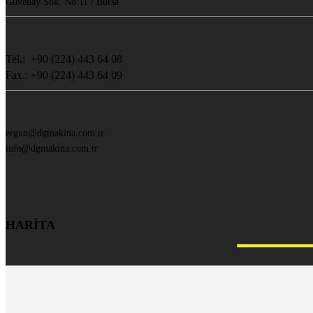
Güvenay Sok. No:11 / Bursa
Tel.: +90 (224) 443 64 08
Fax.: +90 (224) 443 64 09
ergun@dgmakina.com.tr
info@dgmakina.com.tr
HARİTA