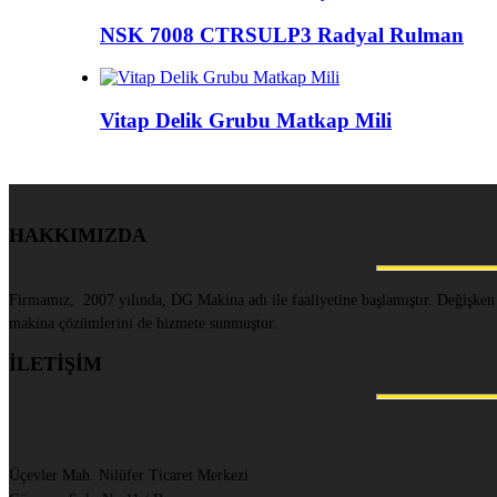
NSK 7008 CTRSULP3 Radyal Rulman
Vitap Delik Grubu Matkap Mili
HAKKIMIZDA
Firmamız, 2007 yılında, DG Makina adı ile faaliyetine başlamıştır. Değişken
makina çözümlerini de hizmete sunmuştur.
İLETİŞİM
Üçevler Mah. Nilüfer Ticaret Merkezi