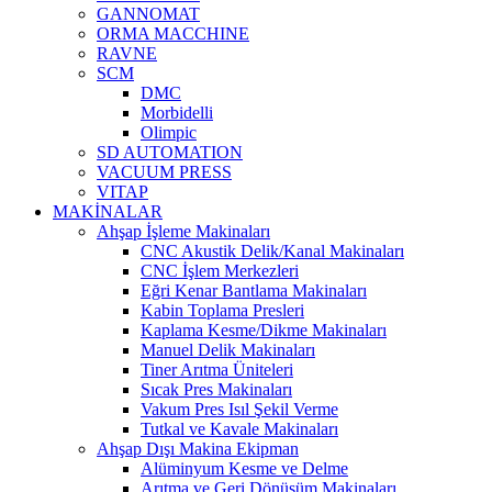
GANNOMAT
ORMA MACCHINE
RAVNE
SCM
DMC
Morbidelli
Olimpic
SD AUTOMATION
VACUUM PRESS
VITAP
MAKİNALAR
Ahşap İşleme Makinaları
CNC Akustik Delik/Kanal Makinaları
CNC İşlem Merkezleri
Eğri Kenar Bantlama Makinaları
Kabin Toplama Presleri
Kaplama Kesme/Dikme Makinaları
Manuel Delik Makinaları
Tiner Arıtma Üniteleri
Sıcak Pres Makinaları
Vakum Pres Isıl Şekil Verme
Tutkal ve Kavale Makinaları
Ahşap Dışı Makina Ekipman
Alüminyum Kesme ve Delme
Arıtma ve Geri Dönüşüm Makinaları