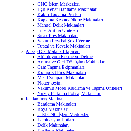
CNC İşlem Merkezleri
Eğri Kenar Bantlama Makinaları
Kabin Toplama Presleri
Kaplama Kesme/Dikme Makinaları
Manuel Delik Makinaları
Tiner Arıtma Üniteleri
Sıcak Pres Makinaları
Vakum Pres Isıl Şekil Verme
Tutkal ve Kavale Makinaları
Ahşap Dışı Makina Ekipman
Alüminyum Kesme ve Delme
Arıtma ve Geri Dönüşüm Makinaları
Cam Taşıma Ekipmanları
Kompozit Pres Makinaları
Metal Zımpara Makinaları
Plotter kesim
Vakumlu Mobil Kaldırma ve Taşıma Üniteleri
Yüzey Parlatma Polisaj Makinaları
Kullanılmış Makina
Bantlama Makinaları
Boya Makinaları
2. El CNC İşlem Merkezleri
Laminasyon Hatları
Delik Makinaları
Ebatlama Makinaları