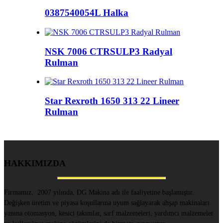
0387540054L Halka
NSK 7006 CTRSULP3 Radyal
Rulman
Star Rexroth 1650 313 22 Lineer
Rulman
HAKKIMIZDA
Firmamız, 2007 yılında, DG Makina adı ile faaliyetine başlamıştır.
Değişken üretim ve piyasa koşullarına uyum sağlayarak ahşap makinaları
yanına otomasyon, kesici takımlar, sarf malzemeleri, yardımcı malzemeler