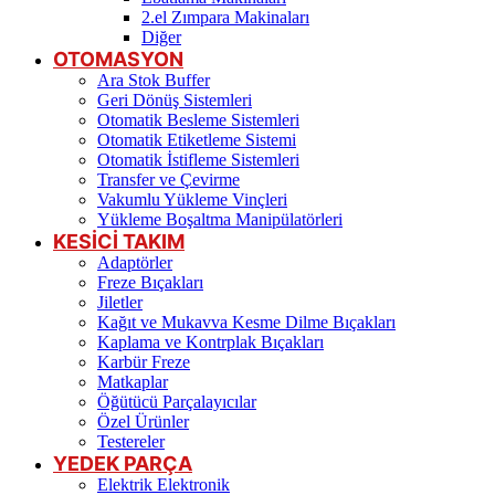
2.el Zımpara Makinaları
Diğer
OTOMASYON
Ara Stok Buffer
Geri Dönüş Sistemleri
Otomatik Besleme Sistemleri
Otomatik Etiketleme Sistemi
Otomatik İstifleme Sistemleri
Transfer ve Çevirme
Vakumlu Yükleme Vinçleri
Yükleme Boşaltma Manipülatörleri
KESİCİ TAKIM
Adaptörler
Freze Bıçakları
Jiletler
Kağıt ve Mukavva Kesme Dilme Bıçakları
Kaplama ve Kontrplak Bıçakları
Karbür Freze
Matkaplar
Öğütücü Parçalayıcılar
Özel Ürünler
Testereler
YEDEK PARÇA
Elektrik Elektronik