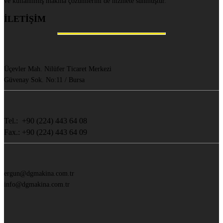
ve kullanılmış makina çözümlerini de hizmete sunmuştur.
İLETİŞİM
Üçevler Mah. Nilüfer Ticaret Merkezi
Güvenay Sok. No:11 / Bursa
Tel.: +90 (224) 443 64 08
Fax.: +90 (224) 443 64 09
ergun@dgmakina.com.tr
info@dgmakina.com.tr