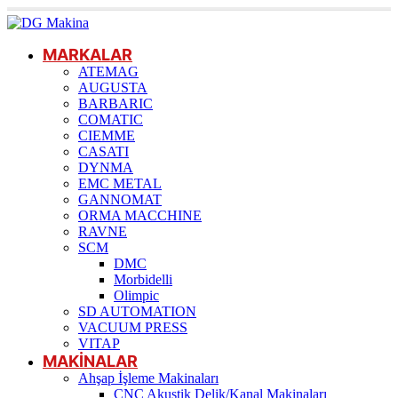
MARKALAR
ATEMAG
AUGUSTA
BARBARIC
COMATIC
CIEMME
CASATI
DYNMA
EMC METAL
GANNOMAT
ORMA MACCHINE
RAVNE
SCM
DMC
Morbidelli
Olimpic
SD AUTOMATION
VACUUM PRESS
VITAP
MAKİNALAR
Ahşap İşleme Makinaları
CNC Akustik Delik/Kanal Makinaları