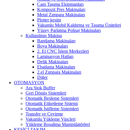
Cam Taşıma Ekipmanları
Kompozit Pres Makinaları
Metal Zımpara Makinaları
Plotter kesim
Vakumlu Mobil Kaldırma ve Taşıma Üniteleri
Yüzey Parlatma Polisaj Makinaları
Kullanılmış Makina
Bantlama Makinaları
Boya Makinaları
2. El CNC İşlem Merkezleri
Laminasyon Hatları
Delik Makinaları
Ebatlama Makinaları
2.el Zımpara Makinaları
Diğer
OTOMASYON
Ara Stok Buffer
Geri Dönüş Sistemleri
Otomatik Besleme Sistemleri
Otomatik Etiketleme Sistemi
Otomatik İstifleme Sistemleri
Transfer ve Çevirme
Vakumlu Yükleme Vinçleri
Yükleme Boşaltma Manipülatörleri
KESİCİ TAKIM