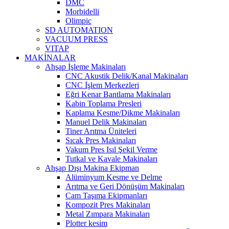
DMC
Morbidelli
Olimpic
SD AUTOMATION
VACUUM PRESS
VITAP
MAKİNALAR
Ahşap İşleme Makinaları
CNC Akustik Delik/Kanal Makinaları
CNC İşlem Merkezleri
Eğri Kenar Bantlama Makinaları
Kabin Toplama Presleri
Kaplama Kesme/Dikme Makinaları
Manuel Delik Makinaları
Tiner Arıtma Üniteleri
Sıcak Pres Makinaları
Vakum Pres Isıl Şekil Verme
Tutkal ve Kavale Makinaları
Ahşap Dışı Makina Ekipman
Alüminyum Kesme ve Delme
Arıtma ve Geri Dönüşüm Makinaları
Cam Taşıma Ekipmanları
Kompozit Pres Makinaları
Metal Zımpara Makinaları
Plotter kesim