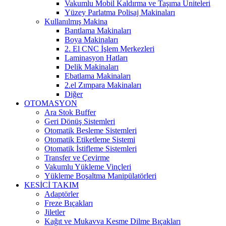
Vakumlu Mobil Kaldırma ve Taşıma Üniteleri
Yüzey Parlatma Polisaj Makinaları
Kullanılmış Makina
Bantlama Makinaları
Boya Makinaları
2. El CNC İşlem Merkezleri
Laminasyon Hatları
Delik Makinaları
Ebatlama Makinaları
2.el Zımpara Makinaları
Diğer
OTOMASYON
Ara Stok Buffer
Geri Dönüş Sistemleri
Otomatik Besleme Sistemleri
Otomatik Etiketleme Sistemi
Otomatik İstifleme Sistemleri
Transfer ve Çevirme
Vakumlu Yükleme Vinçleri
Yükleme Boşaltma Manipülatörleri
KESİCİ TAKIM
Adaptörler
Freze Bıçakları
Jiletler
Kağıt ve Mukavva Kesme Dilme Bıçakları