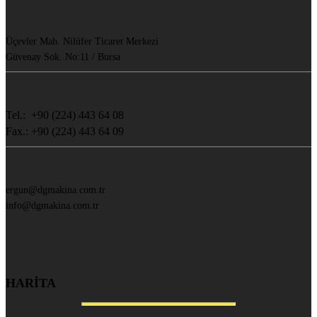
Üçevler Mah. Nilüfer Ticaret Merkezi
Güvenay Sok. No:11 / Bursa
Tel.: +90 (224) 443 64 08
Fax.: +90 (224) 443 64 09
ergun@dgmakina.com.tr
info@dgmakina.com.tr
HARİTA