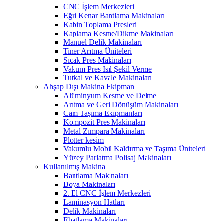
CNC İşlem Merkezleri
Eğri Kenar Bantlama Makinaları
Kabin Toplama Presleri
Kaplama Kesme/Dikme Makinaları
Manuel Delik Makinaları
Tiner Arıtma Üniteleri
Sıcak Pres Makinaları
Vakum Pres Isıl Şekil Verme
Tutkal ve Kavale Makinaları
Ahşap Dışı Makina Ekipman
Alüminyum Kesme ve Delme
Arıtma ve Geri Dönüşüm Makinaları
Cam Taşıma Ekipmanları
Kompozit Pres Makinaları
Metal Zımpara Makinaları
Plotter kesim
Vakumlu Mobil Kaldırma ve Taşıma Üniteleri
Yüzey Parlatma Polisaj Makinaları
Kullanılmış Makina
Bantlama Makinaları
Boya Makinaları
2. El CNC İşlem Merkezleri
Laminasyon Hatları
Delik Makinaları
Ebatlama Makinaları