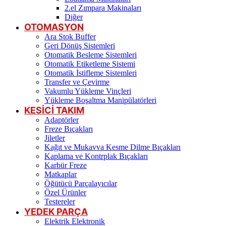
2.el Zımpara Makinaları
Diğer
OTOMASYON
Ara Stok Buffer
Geri Dönüş Sistemleri
Otomatik Besleme Sistemleri
Otomatik Etiketleme Sistemi
Otomatik İstifleme Sistemleri
Transfer ve Çevirme
Vakumlu Yükleme Vinçleri
Yükleme Boşaltma Manipülatörleri
KESİCİ TAKIM
Adaptörler
Freze Bıçakları
Jiletler
Kağıt ve Mukavva Kesme Dilme Bıçakları
Kaplama ve Kontrplak Bıçakları
Karbür Freze
Matkaplar
Öğütücü Parçalayıcılar
Özel Ürünler
Testereler
YEDEK PARÇA
Elektrik Elektronik