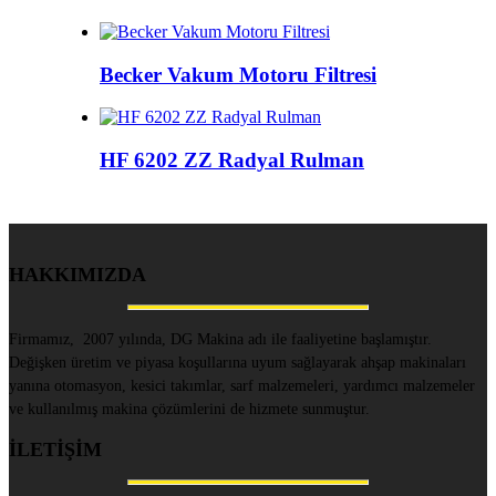
Becker Vakum Motoru Filtresi
HF 6202 ZZ Radyal Rulman
HAKKIMIZDA
Firmamız, 2007 yılında, DG Makina adı ile faaliyetine başlamıştır.
Değişken üretim ve piyasa koşullarına uyum sağlayarak ahşap makinaları
yanına otomasyon, kesici takımlar, sarf malzemeleri, yardımcı malzemeler
ve kullanılmış makina çözümlerini de hizmete sunmuştur.
İLETİŞİM