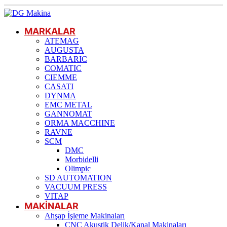
MARKALAR
ATEMAG
AUGUSTA
BARBARIC
COMATIC
CIEMME
CASATI
DYNMA
EMC METAL
GANNOMAT
ORMA MACCHINE
RAVNE
SCM
DMC
Morbidelli
Olimpic
SD AUTOMATION
VACUUM PRESS
VITAP
MAKİNALAR
Ahşap İşleme Makinaları
CNC Akustik Delik/Kanal Makinaları