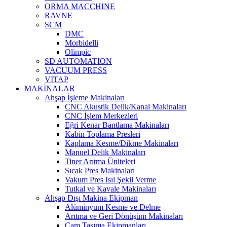
ORMA MACCHINE
RAVNE
SCM
DMC
Morbidelli
Olimpic
SD AUTOMATION
VACUUM PRESS
VITAP
MAKİNALAR
Ahşap İşleme Makinaları
CNC Akustik Delik/Kanal Makinaları
CNC İşlem Merkezleri
Eğri Kenar Bantlama Makinaları
Kabin Toplama Presleri
Kaplama Kesme/Dikme Makinaları
Manuel Delik Makinaları
Tiner Arıtma Üniteleri
Sıcak Pres Makinaları
Vakum Pres Isıl Şekil Verme
Tutkal ve Kavale Makinaları
Ahşap Dışı Makina Ekipman
Alüminyum Kesme ve Delme
Arıtma ve Geri Dönüşüm Makinaları
Cam Taşıma Ekipmanları