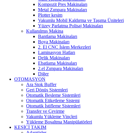
Kompozit Pres Makinaları
Metal Zımpara Makinaları
Plotter kesim
Vakumlu Mobil Kaldırma ve Taşıma Üniteleri
Yüzey Parlatma Polisaj Makinaları
Kullanılmış Makina
Bantlama Makinaları
Boya Makinaları
2. El CNC İşlem Merkezleri
Laminasyon Hatları
Delik Makinaları
Ebatlama Makinaları
2.el Zımpara Makinaları
Diğer
OTOMASYON
Ara Stok Buffer
Geri Dönüş Sistemleri
Otomatik Besleme Sistemleri
Otomatik Etiketleme Sistemi
Otomatik İstifleme Sistemleri
Transfer ve Çevirme
Vakumlu Yükleme Vinçleri
Yükleme Boşaltma Manipülatörleri
KESİCİ TAKIM
Adaptörler