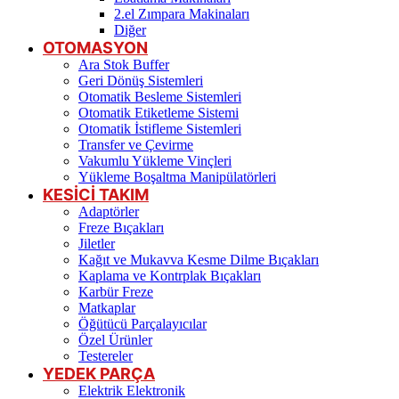
2.el Zımpara Makinaları
Diğer
OTOMASYON
Ara Stok Buffer
Geri Dönüş Sistemleri
Otomatik Besleme Sistemleri
Otomatik Etiketleme Sistemi
Otomatik İstifleme Sistemleri
Transfer ve Çevirme
Vakumlu Yükleme Vinçleri
Yükleme Boşaltma Manipülatörleri
KESİCİ TAKIM
Adaptörler
Freze Bıçakları
Jiletler
Kağıt ve Mukavva Kesme Dilme Bıçakları
Kaplama ve Kontrplak Bıçakları
Karbür Freze
Matkaplar
Öğütücü Parçalayıcılar
Özel Ürünler
Testereler
YEDEK PARÇA
Elektrik Elektronik