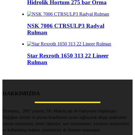
Hidrolik Hortum 275 bar Orma
NSK 7006 CTRSULP3 Radyal
Rulman
Star Rexroth 1650 313 22 Lineer
Rulman
HAKKIMIZDA
Firmamız, 2007 yılında, DG Makina adı ile faaliyetine başlamıştır.
Değişken üretim ve piyasa koşullarına uyum sağlayarak ahşap makinaları
yanına otomasyon, kesici takımlar, sarf malzemeleri, yardımcı malzemeler
ve kullanılmış makina çözümlerini de hizmete sunmuştur.