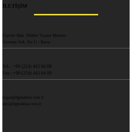
İLETİŞİM
Üçevler Mah. Nilüfer Ticaret Merkezi
Güvenay Sok. No:11 / Bursa
Tel.: +90 (224) 443 64 08
Fax.: +90 (224) 443 64 09
ergun@dgmakina.com.tr
info@dgmakina.com.tr