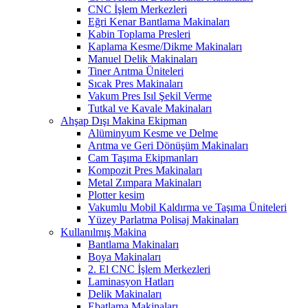
CNC İşlem Merkezleri
Eğri Kenar Bantlama Makinaları
Kabin Toplama Presleri
Kaplama Kesme/Dikme Makinaları
Manuel Delik Makinaları
Tiner Arıtma Üniteleri
Sıcak Pres Makinaları
Vakum Pres Isıl Şekil Verme
Tutkal ve Kavale Makinaları
Ahşap Dışı Makina Ekipman
Alüminyum Kesme ve Delme
Arıtma ve Geri Dönüşüm Makinaları
Cam Taşıma Ekipmanları
Kompozit Pres Makinaları
Metal Zımpara Makinaları
Plotter kesim
Vakumlu Mobil Kaldırma ve Taşıma Üniteleri
Yüzey Parlatma Polisaj Makinaları
Kullanılmış Makina
Bantlama Makinaları
Boya Makinaları
2. El CNC İşlem Merkezleri
Laminasyon Hatları
Delik Makinaları
Ebatlama Makinaları