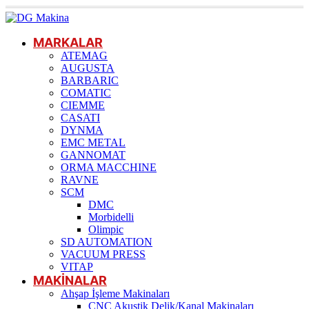
MARKALAR
ATEMAG
AUGUSTA
BARBARIC
COMATIC
CIEMME
CASATI
DYNMA
EMC METAL
GANNOMAT
ORMA MACCHINE
RAVNE
SCM
DMC
Morbidelli
Olimpic
SD AUTOMATION
VACUUM PRESS
VITAP
MAKİNALAR
Ahşap İşleme Makinaları
CNC Akustik Delik/Kanal Makinaları