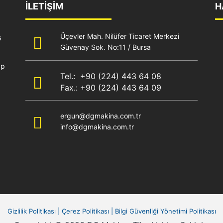
İLETİŞİM
H
Üçevler Mah. Nilüfer Ticaret Merkezi
G
Güvenay Sok. No:11 / Bursa
ap
Tel.: +90 (224) 443 64 08
Fax.: +90 (224) 443 64 09
ergun@dgmakina.com.tr
info@dgmakina.com.tr
Gizlilik Politikası
|
Çerez Politikası
|
Bilgi Güvenliği Yönetimi Politikası