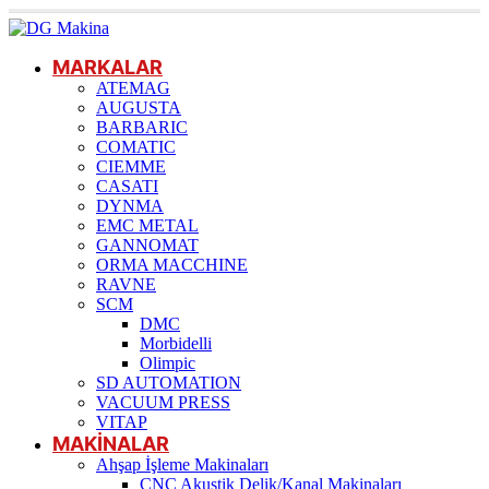
MARKALAR
ATEMAG
AUGUSTA
BARBARIC
COMATIC
CIEMME
CASATI
DYNMA
EMC METAL
GANNOMAT
ORMA MACCHINE
RAVNE
SCM
DMC
Morbidelli
Olimpic
SD AUTOMATION
VACUUM PRESS
VITAP
MAKİNALAR
Ahşap İşleme Makinaları
CNC Akustik Delik/Kanal Makinaları