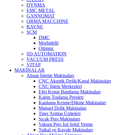
DYNMA
EMC METAL
GANNOMAT
ORMA MACCHINE
RAVNE
SCM
DMC
Morbidelli
Olimpic
SD AUTOMATION
VACUUM PRESS
VITAP
MAKİNALAR
Ahşap İşleme Makinaları
CNC Akustik Delik/Kanal Makinaları
CNC İşlem Merkezleri
Eğri Kenar Bantlama Makinaları
Kabin Toplama Presleri
Kaplama Kesme/Dikme Makinaları
Manuel Delik Makinaları
Tiner Arıtma Üniteleri
Sıcak Pres Makinaları
Vakum Pres Isıl Şekil Verme
Tutkal ve Kavale Makinaları