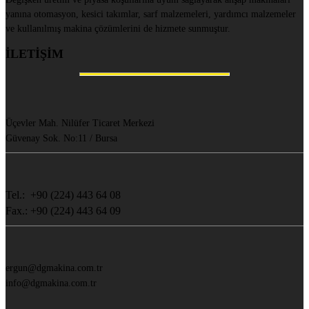
yanına otomasyon, kesici takımlar, sarf malzemeleri, yardımcı malzemeler
ve kullanılmış makina çözümlerini de hizmete sunmuştur.
İLETİŞİM
Üçevler Mah. Nilüfer Ticaret Merkezi
Güvenay Sok. No:11 / Bursa
Tel.: +90 (224) 443 64 08
Fax.: +90 (224) 443 64 09
ergun@dgmakina.com.tr
info@dgmakina.com.tr