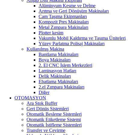
Ahşap Dışı Makina Ekipman
Alüminyum Kesme ve Delme
Arıtma ve Geri Dönüşüm Makinaları
Cam Taşıma Ekipmanları
Kompozit Pres Makinaları
Metal Zımpara Makinaları
Plotter kesim
Vakumlu Mobil Kaldırma ve Taşıma Üniteleri
Yüzey Parlatma Polisaj Makinaları
Kullanılmış Makina
Bantlama Makinaları
Boya Makinaları
2. El CNC İşlem Merkezleri
Laminasyon Hatları
Delik Makinaları
Ebatlama Makinaları
2.el Zımpara Makinaları
Diğer
OTOMASYON
Ara Stok Buffer
Geri Dönüş Sistemleri
Otomatik Besleme Sistemleri
Otomatik Etiketleme Sistemi
Otomatik İstifleme Sistemleri
Transfer ve Çevirme