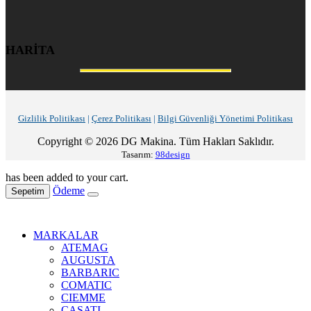
HARİTA
Gizlilik Politikası
|
Çerez Politikası
|
Bilgi Güvenliği Yönetimi Politikası
Copyright © 2026 DG Makina. Tüm Hakları Saklıdır.
Tasarım:
98design
has been added to your cart.
Ödeme
Sepetim
MARKALAR
ATEMAG
AUGUSTA
BARBARIC
COMATIC
CIEMME
CASATI