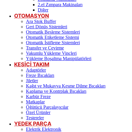
2.el Zımpara Makinaları
Diğer
OTOMASYON
Ara Stok Buffer
Geri Dönüş Sistemleri
Otomatik Besleme Sistemleri
Otomatik Etiketleme Sistemi
Otomatik İstifleme Sistemleri
Transfer ve Çevirme
Vakumlu Yükleme Vinçleri
Yükleme Boşaltma Manipülatörleri
KESİCİ TAKIM
Adaptörler
Freze Bıçakları
Jiletler
Kağıt ve Mukavva Kesme Dilme Bıçakları
Kaplama ve Kontrplak Bıçakları
Karbür Freze
Matkaplar
Öğütücü Parçalayıcılar
Özel Ürünler
Testereler
YEDEK PARÇA
Elektrik Elektronik