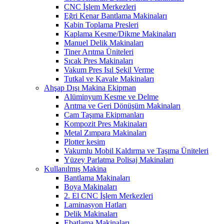
CNC İşlem Merkezleri
Eğri Kenar Bantlama Makinaları
Kabin Toplama Presleri
Kaplama Kesme/Dikme Makinaları
Manuel Delik Makinaları
Tiner Arıtma Üniteleri
Sıcak Pres Makinaları
Vakum Pres Isıl Şekil Verme
Tutkal ve Kavale Makinaları
Ahşap Dışı Makina Ekipman
Alüminyum Kesme ve Delme
Arıtma ve Geri Dönüşüm Makinaları
Cam Taşıma Ekipmanları
Kompozit Pres Makinaları
Metal Zımpara Makinaları
Plotter kesim
Vakumlu Mobil Kaldırma ve Taşıma Üniteleri
Yüzey Parlatma Polisaj Makinaları
Kullanılmış Makina
Bantlama Makinaları
Boya Makinaları
2. El CNC İşlem Merkezleri
Laminasyon Hatları
Delik Makinaları
Ebatlama Makinaları