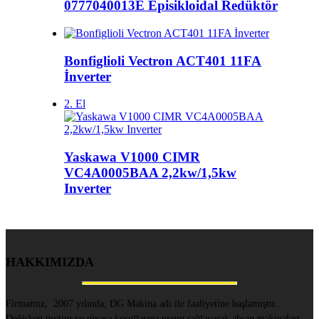
0777040013E Episikloidal Redüktör
Bonfiglioli Vectron ACT401 11FA
İnverter
2. El
Yaskawa V1000 CIMR
VC4A0005BAA 2,2kw/1,5kw
Inverter
HAKKIMIZDA
Firmamız, 2007 yılında, DG Makina adı ile faaliyetine başlamıştır.
Değişken üretim ve piyasa koşullarına uyum sağlayarak ahşap makinaları