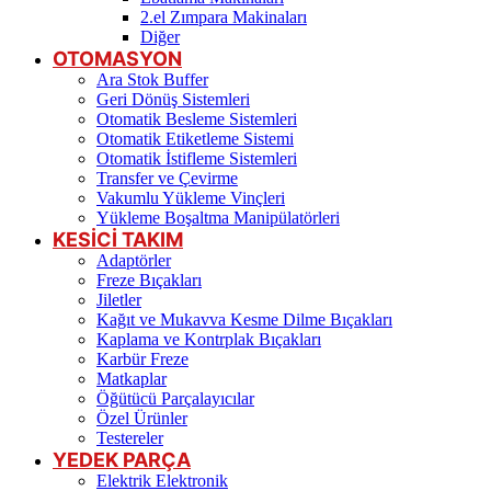
2.el Zımpara Makinaları
Diğer
OTOMASYON
Ara Stok Buffer
Geri Dönüş Sistemleri
Otomatik Besleme Sistemleri
Otomatik Etiketleme Sistemi
Otomatik İstifleme Sistemleri
Transfer ve Çevirme
Vakumlu Yükleme Vinçleri
Yükleme Boşaltma Manipülatörleri
KESİCİ TAKIM
Adaptörler
Freze Bıçakları
Jiletler
Kağıt ve Mukavva Kesme Dilme Bıçakları
Kaplama ve Kontrplak Bıçakları
Karbür Freze
Matkaplar
Öğütücü Parçalayıcılar
Özel Ürünler
Testereler
YEDEK PARÇA
Elektrik Elektronik