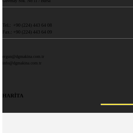
Güvenay Sok. No:11 / Bursa
Tel.: +90 (224) 443 64 08
Fax.: +90 (224) 443 64 09
ergun@dgmakina.com.tr
info@dgmakina.com.tr
HARİTA