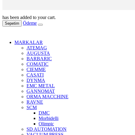
has been added to your cart.
Ödeme
Sepetim
MARKALAR
ATEMAG
AUGUSTA
BARBARIC
COMATIC
CIEMME
CASATI
DYNMA
EMC METAL
GANNOMAT
ORMA MACCHINE
RAVNE
SCM
DMC
Morbidelli
Olimpic
SD AUTOMATION
VACUUM PRESS