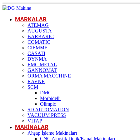
MARKALAR
ATEMAG
AUGUSTA
BARBARIC
COMATIC
CIEMME
CASATI
DYNMA
EMC METAL
GANNOMAT
ORMA MACCHINE
RAVNE
SCM
DMC
Morbidelli
Olimpic
SD AUTOMATION
VACUUM PRESS
VITAP
MAKİNALAR
Ahşap İşleme Makinaları
CNC Akustik Delik/Kanal Makinaları