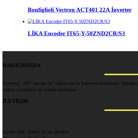
Bonfiglioli Vectron ACT401 22A İnverter
LİKA Encoder IT65-Y-50ZND2CR/S3
HAKKIMIZDA
Firmamız, 2007 yılında, DG Makina adı ile faaliyetine başlamıştır. Değişken
makina çözümlerini de hizmete sunmuştur.
İLETİŞİM
Üçevler Mah. Nilüfer Ticaret Merkezi