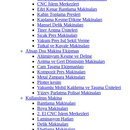
CNC İşlem Merkezleri
Eğri Kenar Bantlama Makinaları
Kabin Toplama Presleri
Kaplama Kesme/Dikme Makinaları
Manuel Delik Makinaları
Tiner Arıtma Üniteleri
Sıcak Pres Makinaları
Vakum Pres Isıl Şekil Verme
Tutkal ve Kavale Makinaları
Ahşap Dışı Makina Ekipman
Alüminyum Kesme ve Delme
Arıtma ve Geri Dönüşüm Makinaları
Cam Taşıma Ekipmanları
Kompozit Pres Makinaları
Metal Zımpara Makinaları
Plotter kesim
Vakumlu Mobil Kaldırma ve Taşıma Üniteleri
Yüzey Parlatma Polisaj Makinaları
Kullanılmış Makina
Bantlama Makinaları
Boya Makinaları
2. El CNC İşlem Merkezleri
Laminasyon Hatları
Delik Makinaları
Ebatlama Makinaları