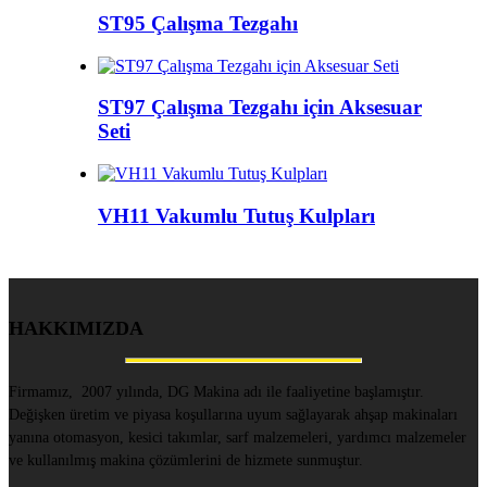
ST95 Çalışma Tezgahı
ST97 Çalışma Tezgahı için Aksesuar
Seti
VH11 Vakumlu Tutuş Kulpları
HAKKIMIZDA
Firmamız, 2007 yılında, DG Makina adı ile faaliyetine başlamıştır.
Değişken üretim ve piyasa koşullarına uyum sağlayarak ahşap makinaları
yanına otomasyon, kesici takımlar, sarf malzemeleri, yardımcı malzemeler
ve kullanılmış makina çözümlerini de hizmete sunmuştur.