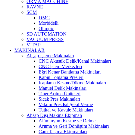
ORMA MACCHINE
RAVNE
SCM
DMC
Morbidelli
Olimpic
SD AUTOMATION
VACUUM PRESS
VITAP
MAKİNALAR
Ahşap İşleme Makinaları
CNC Akustik Delik/Kanal Makinaları
CNC İşlem Merkezleri
Eğri Kenar Bantlama Makinaları
Kabin Toplama Presleri
Kaplama Kesme/Dikme Makinaları
Manuel Delik Makinaları
Tiner Arıtma Üniteleri
Sıcak Pres Makinaları
Vakum Pres Isıl Şekil Verme
Tutkal ve Kavale Makinaları
Ahşap Dışı Makina Ekipman
Alüminyum Kesme ve Delme
Arıtma ve Geri Dönüşüm Makinaları
Cam Taşıma Ekipmanları