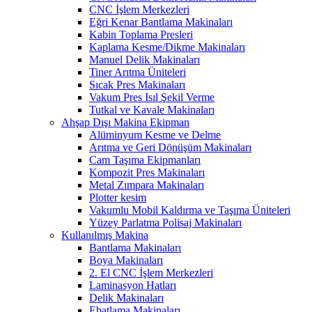
CNC İşlem Merkezleri
Eğri Kenar Bantlama Makinaları
Kabin Toplama Presleri
Kaplama Kesme/Dikme Makinaları
Manuel Delik Makinaları
Tiner Arıtma Üniteleri
Sıcak Pres Makinaları
Vakum Pres Isıl Şekil Verme
Tutkal ve Kavale Makinaları
Ahşap Dışı Makina Ekipman
Alüminyum Kesme ve Delme
Arıtma ve Geri Dönüşüm Makinaları
Cam Taşıma Ekipmanları
Kompozit Pres Makinaları
Metal Zımpara Makinaları
Plotter kesim
Vakumlu Mobil Kaldırma ve Taşıma Üniteleri
Yüzey Parlatma Polisaj Makinaları
Kullanılmış Makina
Bantlama Makinaları
Boya Makinaları
2. El CNC İşlem Merkezleri
Laminasyon Hatları
Delik Makinaları
Ebatlama Makinaları