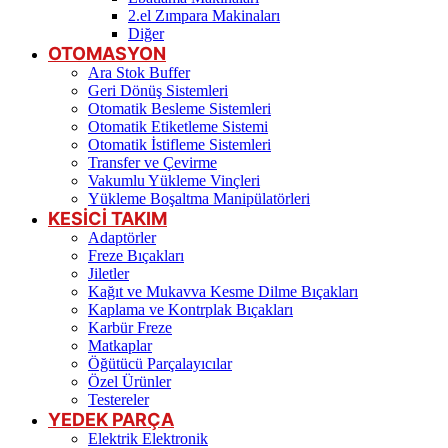
2.el Zımpara Makinaları
Diğer
OTOMASYON
Ara Stok Buffer
Geri Dönüş Sistemleri
Otomatik Besleme Sistemleri
Otomatik Etiketleme Sistemi
Otomatik İstifleme Sistemleri
Transfer ve Çevirme
Vakumlu Yükleme Vinçleri
Yükleme Boşaltma Manipülatörleri
KESİCİ TAKIM
Adaptörler
Freze Bıçakları
Jiletler
Kağıt ve Mukavva Kesme Dilme Bıçakları
Kaplama ve Kontrplak Bıçakları
Karbür Freze
Matkaplar
Öğütücü Parçalayıcılar
Özel Ürünler
Testereler
YEDEK PARÇA
Elektrik Elektronik