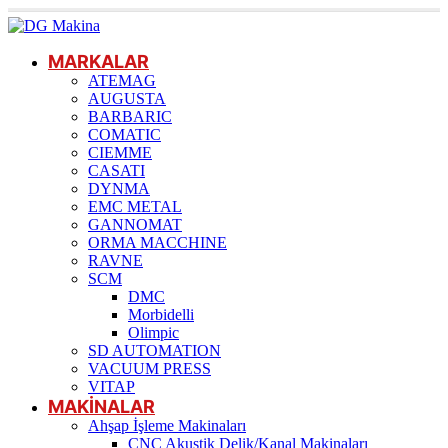
MARKALAR
ATEMAG
AUGUSTA
BARBARIC
COMATIC
CIEMME
CASATI
DYNMA
EMC METAL
GANNOMAT
ORMA MACCHINE
RAVNE
SCM
DMC
Morbidelli
Olimpic
SD AUTOMATION
VACUUM PRESS
VITAP
MAKİNALAR
Ahşap İşleme Makinaları
CNC Akustik Delik/Kanal Makinaları