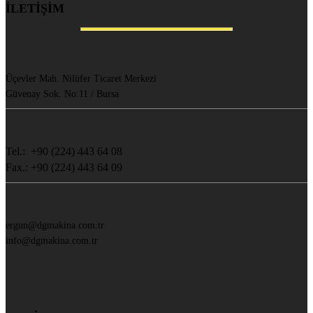
İLETİŞİM
Üçevler Mah. Nilüfer Ticaret Merkezi
Güvenay Sok. No:11 / Bursa
Tel.: +90 (224) 443 64 08
Fax.: +90 (224) 443 64 09
ergun@dgmakina.com.tr
info@dgmakina.com.tr