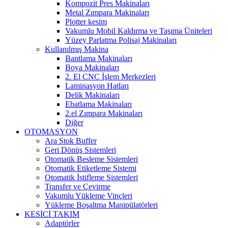
Kompozit Pres Makinaları
Metal Zımpara Makinaları
Plotter kesim
Vakumlu Mobil Kaldırma ve Taşıma Üniteleri
Yüzey Parlatma Polisaj Makinaları
Kullanılmış Makina
Bantlama Makinaları
Boya Makinaları
2. El CNC İşlem Merkezleri
Laminasyon Hatları
Delik Makinaları
Ebatlama Makinaları
2.el Zımpara Makinaları
Diğer
OTOMASYON
Ara Stok Buffer
Geri Dönüş Sistemleri
Otomatik Besleme Sistemleri
Otomatik Etiketleme Sistemi
Otomatik İstifleme Sistemleri
Transfer ve Çevirme
Vakumlu Yükleme Vinçleri
Yükleme Boşaltma Manipülatörleri
KESİCİ TAKIM
Adaptörler