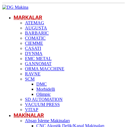
MARKALAR
ATEMAG
AUGUSTA
BARBARIC
COMATIC
CIEMME
CASATI
DYNMA
EMC METAL
GANNOMAT
ORMA MACCHINE
RAVNE
SCM
DMC
Morbidelli
Olimpic
SD AUTOMATION
VACUUM PRESS
VITAP
MAKİNALAR
Ahşap İşleme Makinaları
CNC Akustik Delik/Kanal Makinaları