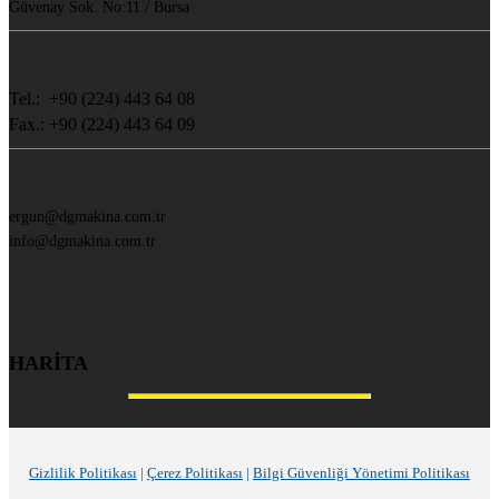
Güvenay Sok. No:11 / Bursa
Tel.: +90 (224) 443 64 08
Fax.: +90 (224) 443 64 09
ergun@dgmakina.com.tr
info@dgmakina.com.tr
HARİTA
Gizlilik Politikası
|
Çerez Politikası
|
Bilgi Güvenliği Yönetimi Politikası