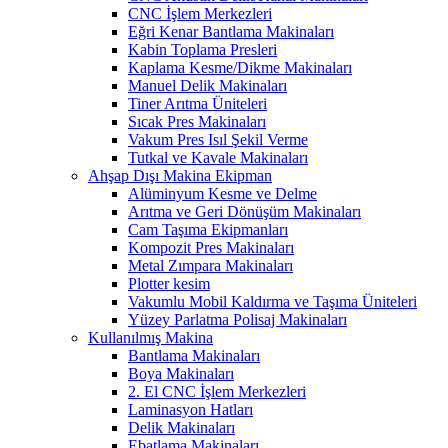
CNC İşlem Merkezleri
Eğri Kenar Bantlama Makinaları
Kabin Toplama Presleri
Kaplama Kesme/Dikme Makinaları
Manuel Delik Makinaları
Tiner Arıtma Üniteleri
Sıcak Pres Makinaları
Vakum Pres Isıl Şekil Verme
Tutkal ve Kavale Makinaları
Ahşap Dışı Makina Ekipman
Alüminyum Kesme ve Delme
Arıtma ve Geri Dönüşüm Makinaları
Cam Taşıma Ekipmanları
Kompozit Pres Makinaları
Metal Zımpara Makinaları
Plotter kesim
Vakumlu Mobil Kaldırma ve Taşıma Üniteleri
Yüzey Parlatma Polisaj Makinaları
Kullanılmış Makina
Bantlama Makinaları
Boya Makinaları
2. El CNC İşlem Merkezleri
Laminasyon Hatları
Delik Makinaları
Ebatlama Makinaları