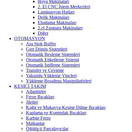
Boya Makinaları
2. El CNC İşlem Merkezleri
Laminasyon Hatları
Delik Makinaları
Ebatlama Makinaları
2.el Zımpara Makinaları
Diğer
OTOMASYON
Ara Stok Buffer
Geri Dönüş Sistemleri
Otomatik Besleme Sistemleri
Otomatik Etiketleme Sistemi
Otomatik İstifleme Sistemleri
Transfer ve Çevirme
Vakumlu Yükleme Vinçleri
Yükleme Boşaltma Manipülatörleri
KESİCİ TAKIM
Adaptörler
Freze Bıçakları
Jiletler
Kağıt ve Mukavva Kesme Dilme Bıçakları
Kaplama ve Kontrplak Bıçakları
Karbür Freze
Matkaplar
Öğütücü Parçalayıcılar