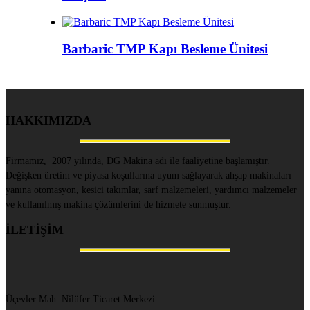
Barbaric TMP Kapı Besleme Ünitesi
HAKKIMIZDA
Firmamız, 2007 yılında, DG Makina adı ile faaliyetine başlamıştır.
Değişken üretim ve piyasa koşullarına uyum sağlayarak ahşap makinaları
yanına otomasyon, kesici takımlar, sarf malzemeleri, yardımcı malzemeler
ve kullanılmış makina çözümlerini de hizmete sunmuştur.
İLETİŞİM
Üçevler Mah. Nilüfer Ticaret Merkezi