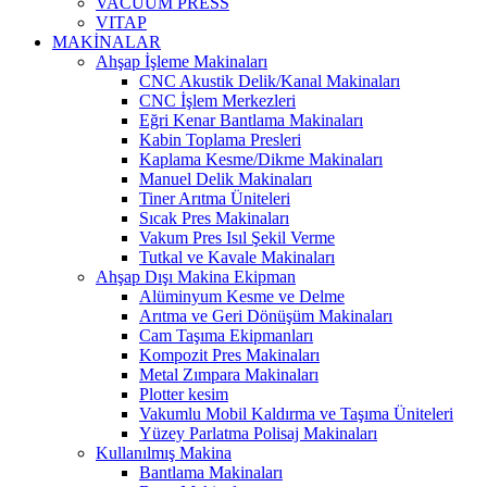
VACUUM PRESS
VITAP
MAKİNALAR
Ahşap İşleme Makinaları
CNC Akustik Delik/Kanal Makinaları
CNC İşlem Merkezleri
Eğri Kenar Bantlama Makinaları
Kabin Toplama Presleri
Kaplama Kesme/Dikme Makinaları
Manuel Delik Makinaları
Tiner Arıtma Üniteleri
Sıcak Pres Makinaları
Vakum Pres Isıl Şekil Verme
Tutkal ve Kavale Makinaları
Ahşap Dışı Makina Ekipman
Alüminyum Kesme ve Delme
Arıtma ve Geri Dönüşüm Makinaları
Cam Taşıma Ekipmanları
Kompozit Pres Makinaları
Metal Zımpara Makinaları
Plotter kesim
Vakumlu Mobil Kaldırma ve Taşıma Üniteleri
Yüzey Parlatma Polisaj Makinaları
Kullanılmış Makina
Bantlama Makinaları