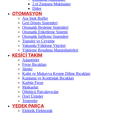
2.el Zımpara Makinaları
Diğer
OTOMASYON
Ara Stok Buffer
Geri Dönüş Sistemleri
Otomatik Besleme Sistemleri
Otomatik Etiketleme Sistemi
Otomatik İstifleme Sistemleri
Transfer ve Çevirme
Vakumlu Yükleme Vinçleri
Yükleme Boşaltma Manipülatörleri
KESİCİ TAKIM
Adaptörler
Freze Bıçakları
Jiletler
Kağıt ve Mukavva Kesme Dilme Bıçakları
Kaplama ve Kontrplak Bıçakları
Karbür Freze
Matkaplar
Öğütücü Parçalayıcılar
Özel Ürünler
Testereler
YEDEK PARÇA
Elektrik Elektronik