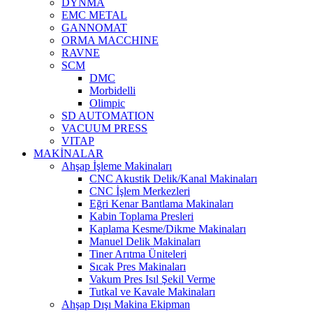
DYNMA
EMC METAL
GANNOMAT
ORMA MACCHINE
RAVNE
SCM
DMC
Morbidelli
Olimpic
SD AUTOMATION
VACUUM PRESS
VITAP
MAKİNALAR
Ahşap İşleme Makinaları
CNC Akustik Delik/Kanal Makinaları
CNC İşlem Merkezleri
Eğri Kenar Bantlama Makinaları
Kabin Toplama Presleri
Kaplama Kesme/Dikme Makinaları
Manuel Delik Makinaları
Tiner Arıtma Üniteleri
Sıcak Pres Makinaları
Vakum Pres Isıl Şekil Verme
Tutkal ve Kavale Makinaları
Ahşap Dışı Makina Ekipman