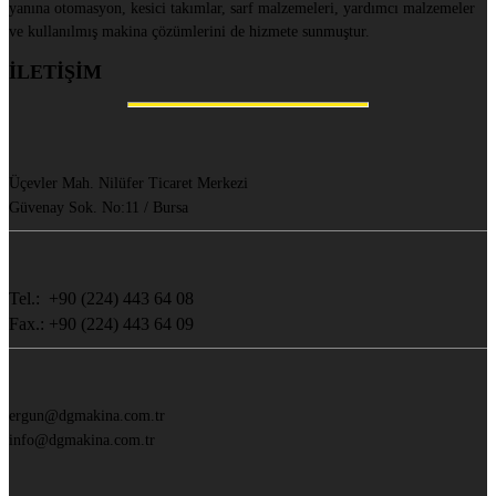
yanına otomasyon, kesici takımlar, sarf malzemeleri, yardımcı malzemeler
ve kullanılmış makina çözümlerini de hizmete sunmuştur.
İLETİŞİM
Üçevler Mah. Nilüfer Ticaret Merkezi
Güvenay Sok. No:11 / Bursa
Tel.: +90 (224) 443 64 08
Fax.: +90 (224) 443 64 09
ergun@dgmakina.com.tr
info@dgmakina.com.tr