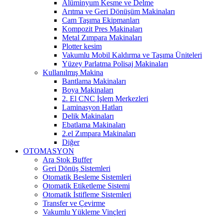
Alüminyum Kesme ve Delme
Arıtma ve Geri Dönüşüm Makinaları
Cam Taşıma Ekipmanları
Kompozit Pres Makinaları
Metal Zımpara Makinaları
Plotter kesim
Vakumlu Mobil Kaldırma ve Taşıma Üniteleri
Yüzey Parlatma Polisaj Makinaları
Kullanılmış Makina
Bantlama Makinaları
Boya Makinaları
2. El CNC İşlem Merkezleri
Laminasyon Hatları
Delik Makinaları
Ebatlama Makinaları
2.el Zımpara Makinaları
Diğer
OTOMASYON
Ara Stok Buffer
Geri Dönüş Sistemleri
Otomatik Besleme Sistemleri
Otomatik Etiketleme Sistemi
Otomatik İstifleme Sistemleri
Transfer ve Çevirme
Vakumlu Yükleme Vinçleri