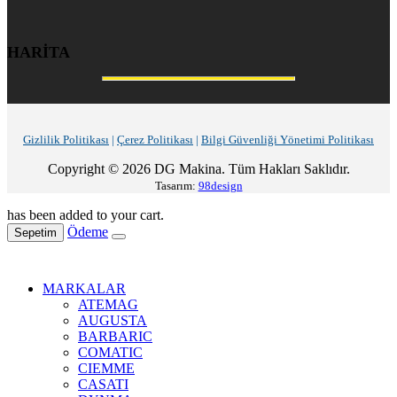
HARİTA
Gizlilik Politikası
|
Çerez Politikası
|
Bilgi Güvenliği Yönetimi Politikası
Copyright © 2026 DG Makina. Tüm Hakları Saklıdır.
Tasarım:
98design
has been added to your cart.
Ödeme
Sepetim
MARKALAR
ATEMAG
AUGUSTA
BARBARIC
COMATIC
CIEMME
CASATI