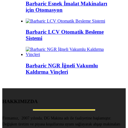
Barbaric Esnek İmalat Makinaları
için Otomasyon
Barbaric LCV Otomatik Besleme
Sistemi
Barbaric NGR İğneli Vakumlu
Kaldırma Vinçleri
HAKKIMIZDA
Firmamız, 2007 yılında, DG Makina adı ile faaliyetine başlamıştır.
Değişken üretim ve piyasa koşullarına uyum sağlayarak ahşap makinaları