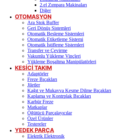
2.el Zımpara Makinaları
Diğer
OTOMASYON
Ara Stok Buffer
Geri Dönüş Sistemleri
Otomatik Besleme Sistemleri
Otomatik Etiketleme Sistemi
Otomatik İstifleme Sistemleri
Transfer ve Çevirme
Vakumlu Yükleme Vinçleri
Yükleme Boşaltma Manipülatörleri
KESİCİ TAKIM
Adaptörler
Freze Bıçakları
Jiletler
Kağıt ve Mukavva Kesme Dilme Bıçakları
Kaplama ve Kontrplak Bıçakları
Karbür Freze
Matkaplar
Öğütücü Parçalayıcılar
Özel Ürünler
Testereler
YEDEK PARÇA
Elektrik Elektronik