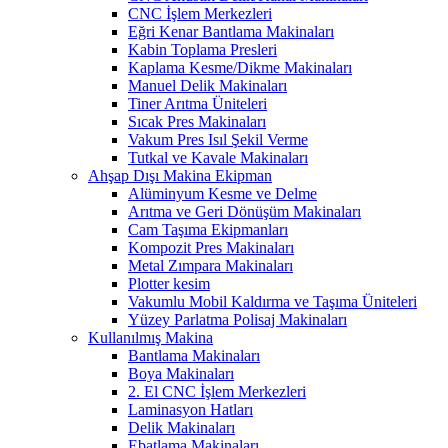
CNC İşlem Merkezleri
Eğri Kenar Bantlama Makinaları
Kabin Toplama Presleri
Kaplama Kesme/Dikme Makinaları
Manuel Delik Makinaları
Tiner Arıtma Üniteleri
Sıcak Pres Makinaları
Vakum Pres Isıl Şekil Verme
Tutkal ve Kavale Makinaları
Ahşap Dışı Makina Ekipman
Alüminyum Kesme ve Delme
Arıtma ve Geri Dönüşüm Makinaları
Cam Taşıma Ekipmanları
Kompozit Pres Makinaları
Metal Zımpara Makinaları
Plotter kesim
Vakumlu Mobil Kaldırma ve Taşıma Üniteleri
Yüzey Parlatma Polisaj Makinaları
Kullanılmış Makina
Bantlama Makinaları
Boya Makinaları
2. El CNC İşlem Merkezleri
Laminasyon Hatları
Delik Makinaları
Ebatlama Makinaları