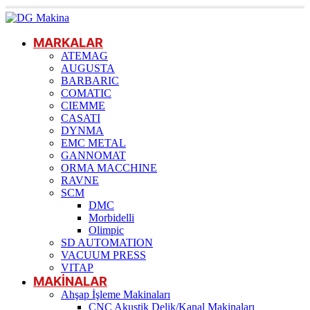
MARKALAR
ATEMAG
AUGUSTA
BARBARIC
COMATIC
CIEMME
CASATI
DYNMA
EMC METAL
GANNOMAT
ORMA MACCHINE
RAVNE
SCM
DMC
Morbidelli
Olimpic
SD AUTOMATION
VACUUM PRESS
VITAP
MAKİNALAR
Ahşap İşleme Makinaları
CNC Akustik Delik/Kanal Makinaları