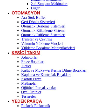
2.el Zımpara Makinaları
Diğer
OTOMASYON
Ara Stok Buffer
Geri Dönüş Sistemleri
Otomatik Besleme Sistemleri
Otomatik Etiketleme Sistemi
Otomatik İstifleme Sistemleri
Transfer ve Çevirme
Vakumlu Yükleme Vinçleri
Yükleme Boşaltma Manipülatörleri
KESİCİ TAKIM
Adaptörler
Freze Bıçakları
Jiletler
Kağıt ve Mukavva Kesme Dilme Bıçakları
Kaplama ve Kontrplak Bıçakları
Karbür Freze
Matkaplar
Öğütücü Parçalayıcılar
Özel Ürünler
Testereler
YEDEK PARÇA
Elektrik Elektronik