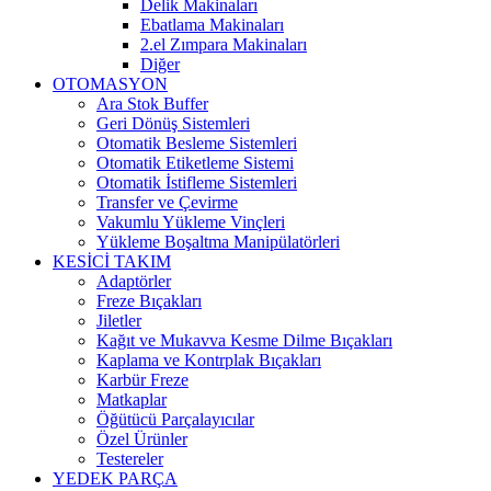
Delik Makinaları
Ebatlama Makinaları
2.el Zımpara Makinaları
Diğer
OTOMASYON
Ara Stok Buffer
Geri Dönüş Sistemleri
Otomatik Besleme Sistemleri
Otomatik Etiketleme Sistemi
Otomatik İstifleme Sistemleri
Transfer ve Çevirme
Vakumlu Yükleme Vinçleri
Yükleme Boşaltma Manipülatörleri
KESİCİ TAKIM
Adaptörler
Freze Bıçakları
Jiletler
Kağıt ve Mukavva Kesme Dilme Bıçakları
Kaplama ve Kontrplak Bıçakları
Karbür Freze
Matkaplar
Öğütücü Parçalayıcılar
Özel Ürünler
Testereler
YEDEK PARÇA