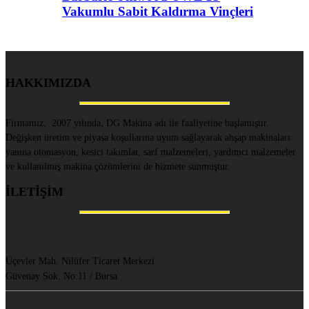
Vakumlu Sabit Kaldırma Vinçleri
HAKKIMIZDA
Firmamız, 2007 yılında, DG Makina adı ile faaliyetine başlamıştır.
Değişken üretim ve piyasa koşullarına uyum sağlayarak ahşap makinaları
yanına otomasyon, kesici takımlar, sarf malzemeleri, yardımcı malzemeler
ve kullanılmış makina çözümlerini de hizmete sunmuştur.
İLETİŞİM
Üçevler Mah. Nilüfer Ticaret Merkezi
Güvenay Sok. No:11 / Bursa