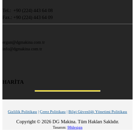
Tel.: +90 (224) 443 64 08
Fax.: +90 (224) 443 64 09
ergun@dgmakina.com.tr
info@dgmakina.com.tr
HARİTA
Gizlilik Politikası
|
Çerez Politikası
|
Bilgi Güvenliği Yönetimi Politikası
Copyright © 2026 DG Makina. Tüm Hakları Saklıdır.
Tasarım:
98design