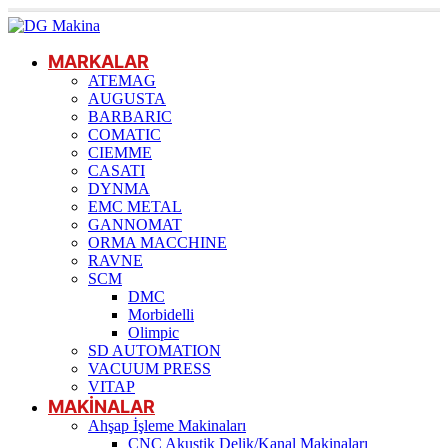
MARKALAR
ATEMAG
AUGUSTA
BARBARIC
COMATIC
CIEMME
CASATI
DYNMA
EMC METAL
GANNOMAT
ORMA MACCHINE
RAVNE
SCM
DMC
Morbidelli
Olimpic
SD AUTOMATION
VACUUM PRESS
VITAP
MAKİNALAR
Ahşap İşleme Makinaları
CNC Akustik Delik/Kanal Makinaları