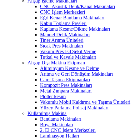
Ahşap İşleme Makinaları
CNC Akustik Delik/Kanal Makinaları
CNC İşlem Merkezleri
Eğri Kenar Bantlama Makinaları
Kabin Toplama Presleri
Kaplama Kesme/Dikme Makinaları
Manuel Delik Makinaları
Tiner Arıtma Üniteleri
Sıcak Pres Makinaları
Vakum Pres Isıl Şekil Verme
Tutkal ve Kavale Makinaları
Ahşap Dışı Makina Ekipman
Alüminyum Kesme ve Delme
Arıtma ve Geri Dönüşüm Makinaları
Cam Taşıma Ekipmanları
Kompozit Pres Makinaları
Metal Zımpara Makinaları
Plotter kesim
Vakumlu Mobil Kaldırma ve Taşıma Üniteleri
Yüzey Parlatma Polisaj Makinaları
Kullanılmış Makina
Bantlama Makinaları
Boya Makinaları
2. El CNC İşlem Merkezleri
Laminasyon Hatları