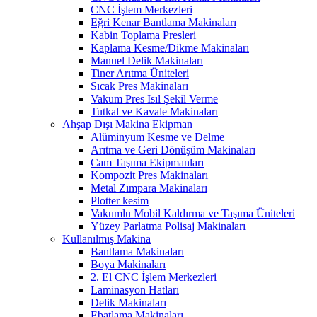
CNC İşlem Merkezleri
Eğri Kenar Bantlama Makinaları
Kabin Toplama Presleri
Kaplama Kesme/Dikme Makinaları
Manuel Delik Makinaları
Tiner Arıtma Üniteleri
Sıcak Pres Makinaları
Vakum Pres Isıl Şekil Verme
Tutkal ve Kavale Makinaları
Ahşap Dışı Makina Ekipman
Alüminyum Kesme ve Delme
Arıtma ve Geri Dönüşüm Makinaları
Cam Taşıma Ekipmanları
Kompozit Pres Makinaları
Metal Zımpara Makinaları
Plotter kesim
Vakumlu Mobil Kaldırma ve Taşıma Üniteleri
Yüzey Parlatma Polisaj Makinaları
Kullanılmış Makina
Bantlama Makinaları
Boya Makinaları
2. El CNC İşlem Merkezleri
Laminasyon Hatları
Delik Makinaları
Ebatlama Makinaları