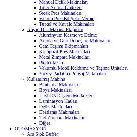
Manuel Delik Makinaları
Tiner Arıtma Üniteleri
Sıcak Pres Makinaları
Vakum Pres Isıl Şekil Verme
Tutkal ve Kavale Makinaları
Ahşap Dışı Makina Ekipman
Alüminyum Kesme ve Delme
Arıtma ve Geri Dönüşüm Makinaları
Cam Taşıma Ekipmanları
Kompozit Pres Makinaları
Metal Zımpara Makinaları
Plotter kesim
Vakumlu Mobil Kaldırma ve Taşıma Üniteleri
Yüzey Parlatma Polisaj Makinaları
Kullanılmış Makina
Bantlama Makinaları
Boya Makinaları
2. El CNC İşlem Merkezleri
Laminasyon Hatları
Delik Makinaları
Ebatlama Makinaları
2.el Zımpara Makinaları
Diğer
OTOMASYON
Ara Stok Buffer