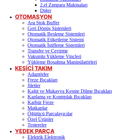
2.el Zımpara Makinaları
Diğer
OTOMASYON
Ara Stok Buffer
Geri Dönüş Sistemleri
Otomatik Besleme Sistemleri
Otomatik Etiketleme Sistemi
Otomatik İstifleme Sistemleri
Transfer ve Çevirme
Vakumlu Yükleme Vinçleri
Yükleme Boşaltma Manipülatörleri
KESİCİ TAKIM
Adaptörler
Freze Bıçakları
Jiletler
Kağıt ve Mukavva Kesme Dilme Bıçakları
Kaplama ve Kontrplak Bıçakları
Karbür Freze
Matkaplar
Öğütücü Parçalayıcılar
Özel Ürünler
Testereler
YEDEK PARÇA
Elektrik Elektronik