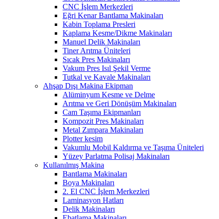
CNC İşlem Merkezleri
Eğri Kenar Bantlama Makinaları
Kabin Toplama Presleri
Kaplama Kesme/Dikme Makinaları
Manuel Delik Makinaları
Tiner Arıtma Üniteleri
Sıcak Pres Makinaları
Vakum Pres Isıl Şekil Verme
Tutkal ve Kavale Makinaları
Ahşap Dışı Makina Ekipman
Alüminyum Kesme ve Delme
Arıtma ve Geri Dönüşüm Makinaları
Cam Taşıma Ekipmanları
Kompozit Pres Makinaları
Metal Zımpara Makinaları
Plotter kesim
Vakumlu Mobil Kaldırma ve Taşıma Üniteleri
Yüzey Parlatma Polisaj Makinaları
Kullanılmış Makina
Bantlama Makinaları
Boya Makinaları
2. El CNC İşlem Merkezleri
Laminasyon Hatları
Delik Makinaları
Ebatlama Makinaları