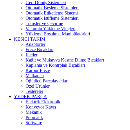
Geri Dönüş Sistemleri
Otomatik Besleme Sistemleri
Otomatik Etiketleme Sistemi
Otomatik İstifleme Sistemleri
Transfer ve Çevirme
Vakumlu Yükleme Vinçleri
Yükleme Boşaltma Manipülatörleri
KESİCİ TAKIM
Adaptörler
Freze Bıçakları
Jiletler
Kağıt ve Mukavva Kesme Dilme Bıçakları
Kaplama ve Kontrplak Bıçakları
Karbür Freze
Matkaplar
Öğütücü Parçalayıcılar
Özel Ürünler
Testereler
YEDEK PARÇA
Elektrik Elektronik
Konveyör Kayış
Mekanik
Pnömatik
Software