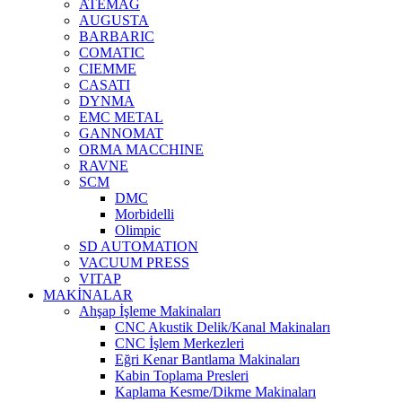
ATEMAG
AUGUSTA
BARBARIC
COMATIC
CIEMME
CASATI
DYNMA
EMC METAL
GANNOMAT
ORMA MACCHINE
RAVNE
SCM
DMC
Morbidelli
Olimpic
SD AUTOMATION
VACUUM PRESS
VITAP
MAKİNALAR
Ahşap İşleme Makinaları
CNC Akustik Delik/Kanal Makinaları
CNC İşlem Merkezleri
Eğri Kenar Bantlama Makinaları
Kabin Toplama Presleri
Kaplama Kesme/Dikme Makinaları