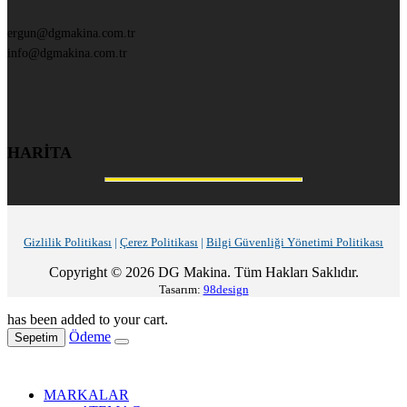
ergun@dgmakina.com.tr
info@dgmakina.com.tr
HARİTA
Gizlilik Politikası
|
Çerez Politikası
|
Bilgi Güvenliği Yönetimi Politikası
Copyright © 2026 DG Makina. Tüm Hakları Saklıdır.
Tasarım:
98design
has been added to your cart.
Ödeme
Sepetim
MARKALAR