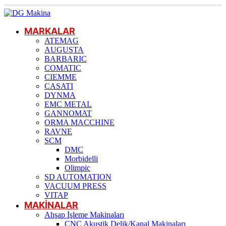
MARKALAR
ATEMAG
AUGUSTA
BARBARIC
COMATIC
CIEMME
CASATI
DYNMA
EMC METAL
GANNOMAT
ORMA MACCHINE
RAVNE
SCM
DMC
Morbidelli
Olimpic
SD AUTOMATION
VACUUM PRESS
VITAP
MAKİNALAR
Ahşap İşleme Makinaları
CNC Akustik Delik/Kanal Makinaları