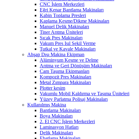
CNC İşlem Merkezleri
Eğri Kenar Bantlama Makinaları
Kabin Toplama Presleri
Kaplama Kesme/Dikme Makinaları
Manuel Delik Makinaları
Tiner Arıtma Üniteleri
Sıcak Pres Makinaları
Vakum Pres Isıl Şekil Verme
Tutkal ve Kavale Makinaları
Ahşap Dışı Makina Ekipman
Alüminyum Kesme ve Delme
Arıtma ve Geri Dönüşüm Makinaları
Cam Taşıma Ekipmanları
Kompozit Pres Makinaları
Metal Zımpara Makinaları
Plotter kesim
Vakumlu Mobil Kaldırma ve Taşıma Üniteleri
Yüzey Parlatma Polisaj Makinaları
Kullanılmış Makina
Bantlama Makinaları
Boya Makinaları
2. El CNC İşlem Merkezleri
Laminasyon Hatları
Delik Makinaları
Ebatlama Makinaları