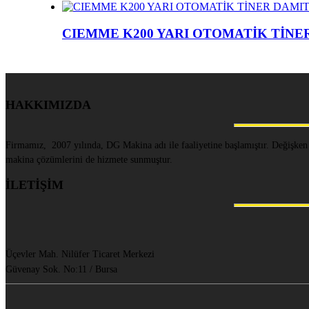
CIEMME K200 YARI OTOMATİK TİNE
HAKKIMIZDA
Firmamız, 2007 yılında, DG Makina adı ile faaliyetine başlamıştır. Değişken
makina çözümlerini de hizmete sunmuştur.
İLETİŞİM
Üçevler Mah. Nilüfer Ticaret Merkezi
Güvenay Sok. No:11 / Bursa