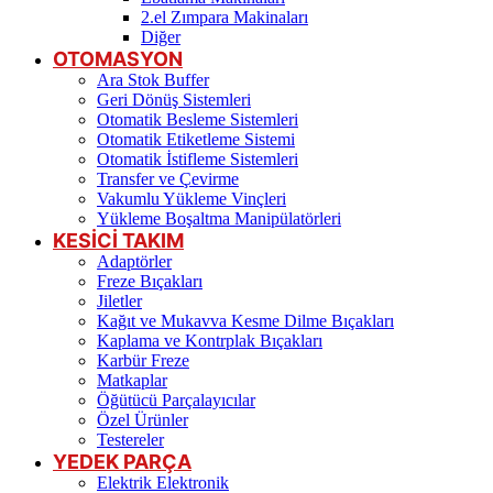
2.el Zımpara Makinaları
Diğer
OTOMASYON
Ara Stok Buffer
Geri Dönüş Sistemleri
Otomatik Besleme Sistemleri
Otomatik Etiketleme Sistemi
Otomatik İstifleme Sistemleri
Transfer ve Çevirme
Vakumlu Yükleme Vinçleri
Yükleme Boşaltma Manipülatörleri
KESİCİ TAKIM
Adaptörler
Freze Bıçakları
Jiletler
Kağıt ve Mukavva Kesme Dilme Bıçakları
Kaplama ve Kontrplak Bıçakları
Karbür Freze
Matkaplar
Öğütücü Parçalayıcılar
Özel Ürünler
Testereler
YEDEK PARÇA
Elektrik Elektronik