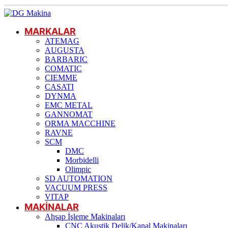
MARKALAR
ATEMAG
AUGUSTA
BARBARIC
COMATIC
CIEMME
CASATI
DYNMA
EMC METAL
GANNOMAT
ORMA MACCHINE
RAVNE
SCM
DMC
Morbidelli
Olimpic
SD AUTOMATION
VACUUM PRESS
VITAP
MAKİNALAR
Ahşap İşleme Makinaları
CNC Akustik Delik/Kanal Makinaları