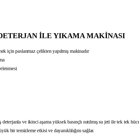
DETERJAN İLE YIKAMA MAKİNASI
emek için paslanmaz çelikten yapılmış makinadır
şma
trelenmesi
terjanla ve ikinci aşama yüksek basınçlı ısıtılmış su jeti ile tek tek hüc
üyük bir temizleme etkisi ve dayanıklılığını sağlar.