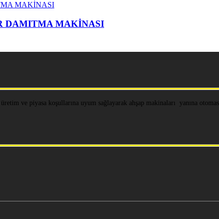
R DAMITMA MAKİNASI
 üretim ve piyasa koşullarına uyum sağlayarak ahşap makinaları yanına otomasy