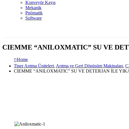
Konveyör Kayış
Mekanik
Pnömatik
Software
CIEMME “ANILOXMATIC” SU VE DET
Home
Tiner Arıtma Üniteleri
,
Arıtma ve Geri Dönüşüm Makinaları
,
C
CIEMME “ANILOXMATIC” SU VE DETERJAN İLE YI