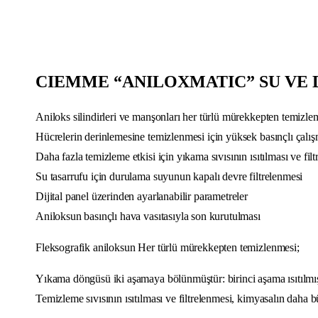
CIEMME “ANILOXMATIC” SU VE 
Aniloks silindirleri ve manşonları her türlü mürekkepten temizl
Hücrelerin derinlemesine temizlenmesi için yüksek basınçlı çalı
Daha fazla temizleme etkisi için yıkama sıvısının ısıtılması ve fil
Su tasarrufu için durulama suyunun kapalı devre filtrelenmesi
Dijital panel üzerinden ayarlanabilir parametreler
Aniloksun basınçlı hava vasıtasıyla son kurutulması
Fleksografik aniloksun Her türlü mürekkepten temizlenmesi;
Yıkama döngüsü iki aşamaya bölünmüştür: birinci aşama ısıtılmış de
Temizleme sıvısının ısıtılması ve filtrelenmesi, kimyasalın daha b