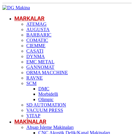
MARKALAR
ATEMAG
AUGUSTA
BARBARIC
COMATIC
CIEMME
CASATI
DYNMA
EMC METAL
GANNOMAT
ORMA MACCHINE
RAVNE
SCM
DMC
Morbidelli
Olimpic
SD AUTOMATION
VACUUM PRESS
VITAP
MAKİNALAR
Ahşap İşleme Makinaları
CNC Akustik Delik/Kanal Makinaları