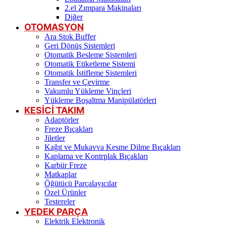
2.el Zımpara Makinaları
Diğer
OTOMASYON
Ara Stok Buffer
Geri Dönüş Sistemleri
Otomatik Besleme Sistemleri
Otomatik Etiketleme Sistemi
Otomatik İstifleme Sistemleri
Transfer ve Çevirme
Vakumlu Yükleme Vinçleri
Yükleme Boşaltma Manipülatörleri
KESİCİ TAKIM
Adaptörler
Freze Bıçakları
Jiletler
Kağıt ve Mukavva Kesme Dilme Bıçakları
Kaplama ve Kontrplak Bıçakları
Karbür Freze
Matkaplar
Öğütücü Parçalayıcılar
Özel Ürünler
Testereler
YEDEK PARÇA
Elektrik Elektronik