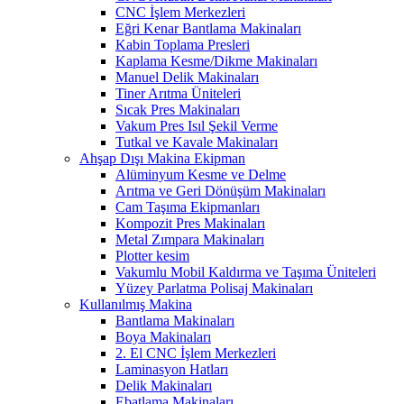
CNC İşlem Merkezleri
Eğri Kenar Bantlama Makinaları
Kabin Toplama Presleri
Kaplama Kesme/Dikme Makinaları
Manuel Delik Makinaları
Tiner Arıtma Üniteleri
Sıcak Pres Makinaları
Vakum Pres Isıl Şekil Verme
Tutkal ve Kavale Makinaları
Ahşap Dışı Makina Ekipman
Alüminyum Kesme ve Delme
Arıtma ve Geri Dönüşüm Makinaları
Cam Taşıma Ekipmanları
Kompozit Pres Makinaları
Metal Zımpara Makinaları
Plotter kesim
Vakumlu Mobil Kaldırma ve Taşıma Üniteleri
Yüzey Parlatma Polisaj Makinaları
Kullanılmış Makina
Bantlama Makinaları
Boya Makinaları
2. El CNC İşlem Merkezleri
Laminasyon Hatları
Delik Makinaları
Ebatlama Makinaları