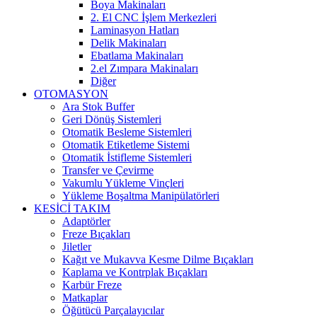
Boya Makinaları
2. El CNC İşlem Merkezleri
Laminasyon Hatları
Delik Makinaları
Ebatlama Makinaları
2.el Zımpara Makinaları
Diğer
OTOMASYON
Ara Stok Buffer
Geri Dönüş Sistemleri
Otomatik Besleme Sistemleri
Otomatik Etiketleme Sistemi
Otomatik İstifleme Sistemleri
Transfer ve Çevirme
Vakumlu Yükleme Vinçleri
Yükleme Boşaltma Manipülatörleri
KESİCİ TAKIM
Adaptörler
Freze Bıçakları
Jiletler
Kağıt ve Mukavva Kesme Dilme Bıçakları
Kaplama ve Kontrplak Bıçakları
Karbür Freze
Matkaplar
Öğütücü Parçalayıcılar