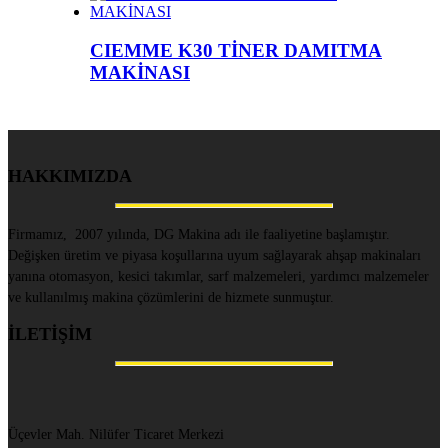
CIEMME K30 TİNER DAMITMA
MAKİNASI
HAKKIMIZDA
Firmamız, 2007 yılında, DG Makina adı ile faaliyetine başlamıştır.
Değişken üretim ve piyasa koşullarına uyum sağlayarak ahşap makinaları
yanına otomasyon, kesici takımlar, sarf malzemeleri, yardımcı malzemeler
ve kullanılmış makina çözümlerini de hizmete sunmuştur.
İLETİŞİM
Üçevler Mah. Nilüfer Ticaret Merkezi