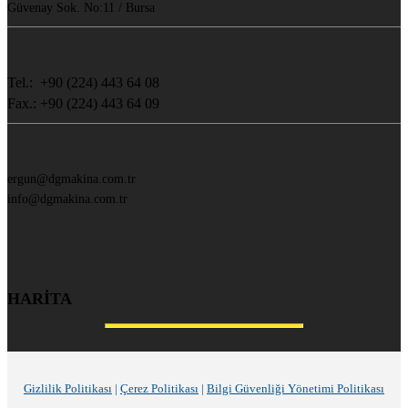
Güvenay Sok. No:11 / Bursa
Tel.: +90 (224) 443 64 08
Fax.: +90 (224) 443 64 09
ergun@dgmakina.com.tr
info@dgmakina.com.tr
HARİTA
Gizlilik Politikası
|
Çerez Politikası
|
Bilgi Güvenliği Yönetimi Politikası