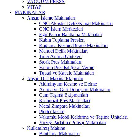
VACUUM PRESS
VITAP
MAKİNALAR
Ahşap İşleme Makinaları
CNC Akustik Delik/Kanal Makinaları
CNC İşlem Merkezleri
Eğri Kenar Bantlama Makinaları
Kabin Toplama Presleri
Kaplama Kesme/Dikme Makinaları
Manuel Delik Makinaları
Tiner Arıtma Üniteleri
Sıcak Pres Makinaları
Vakum Pres Isıl Şekil Verme
Tutkal ve Kavale Makinaları
Ahşap Dışı Makina Ekipman
Alüminyum Kesme ve Delme
Arıtma ve Geri Dönüşüm Makinaları
Cam Taşıma Ekipmanları
Kompozit Pres Makinaları
Metal Zımpara Makinaları
Plotter kesim
Vakumlu Mobil Kaldırma ve Taşıma Üniteleri
Yüzey Parlatma Polisaj Makinaları
Kullanılmış Makina
Bantlama Makinaları