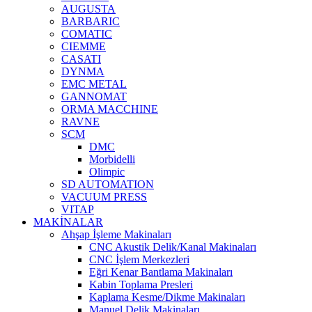
AUGUSTA
BARBARIC
COMATIC
CIEMME
CASATI
DYNMA
EMC METAL
GANNOMAT
ORMA MACCHINE
RAVNE
SCM
DMC
Morbidelli
Olimpic
SD AUTOMATION
VACUUM PRESS
VITAP
MAKİNALAR
Ahşap İşleme Makinaları
CNC Akustik Delik/Kanal Makinaları
CNC İşlem Merkezleri
Eğri Kenar Bantlama Makinaları
Kabin Toplama Presleri
Kaplama Kesme/Dikme Makinaları
Manuel Delik Makinaları