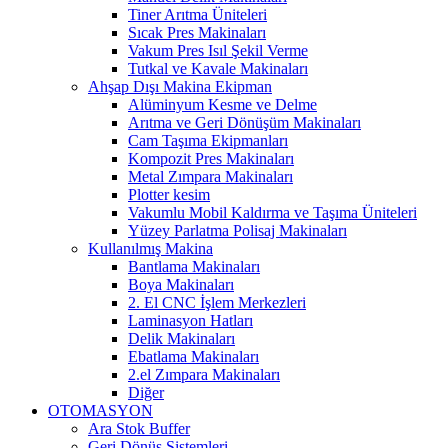
Tiner Arıtma Üniteleri
Sıcak Pres Makinaları
Vakum Pres Isıl Şekil Verme
Tutkal ve Kavale Makinaları
Ahşap Dışı Makina Ekipman
Alüminyum Kesme ve Delme
Arıtma ve Geri Dönüşüm Makinaları
Cam Taşıma Ekipmanları
Kompozit Pres Makinaları
Metal Zımpara Makinaları
Plotter kesim
Vakumlu Mobil Kaldırma ve Taşıma Üniteleri
Yüzey Parlatma Polisaj Makinaları
Kullanılmış Makina
Bantlama Makinaları
Boya Makinaları
2. El CNC İşlem Merkezleri
Laminasyon Hatları
Delik Makinaları
Ebatlama Makinaları
2.el Zımpara Makinaları
Diğer
OTOMASYON
Ara Stok Buffer
Geri Dönüş Sistemleri