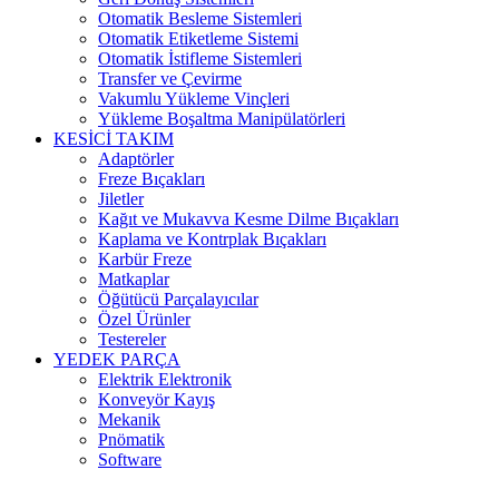
Otomatik Besleme Sistemleri
Otomatik Etiketleme Sistemi
Otomatik İstifleme Sistemleri
Transfer ve Çevirme
Vakumlu Yükleme Vinçleri
Yükleme Boşaltma Manipülatörleri
KESİCİ TAKIM
Adaptörler
Freze Bıçakları
Jiletler
Kağıt ve Mukavva Kesme Dilme Bıçakları
Kaplama ve Kontrplak Bıçakları
Karbür Freze
Matkaplar
Öğütücü Parçalayıcılar
Özel Ürünler
Testereler
YEDEK PARÇA
Elektrik Elektronik
Konveyör Kayış
Mekanik
Pnömatik
Software