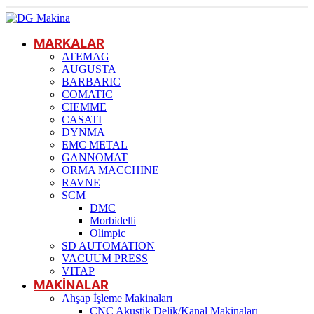
MARKALAR
ATEMAG
AUGUSTA
BARBARIC
COMATIC
CIEMME
CASATI
DYNMA
EMC METAL
GANNOMAT
ORMA MACCHINE
RAVNE
SCM
DMC
Morbidelli
Olimpic
SD AUTOMATION
VACUUM PRESS
VITAP
MAKİNALAR
Ahşap İşleme Makinaları
CNC Akustik Delik/Kanal Makinaları