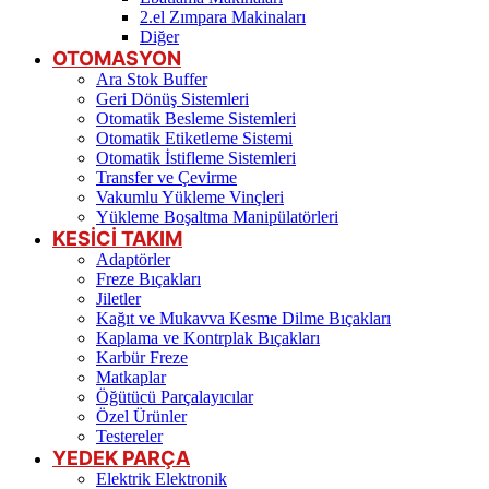
2.el Zımpara Makinaları
Diğer
OTOMASYON
Ara Stok Buffer
Geri Dönüş Sistemleri
Otomatik Besleme Sistemleri
Otomatik Etiketleme Sistemi
Otomatik İstifleme Sistemleri
Transfer ve Çevirme
Vakumlu Yükleme Vinçleri
Yükleme Boşaltma Manipülatörleri
KESİCİ TAKIM
Adaptörler
Freze Bıçakları
Jiletler
Kağıt ve Mukavva Kesme Dilme Bıçakları
Kaplama ve Kontrplak Bıçakları
Karbür Freze
Matkaplar
Öğütücü Parçalayıcılar
Özel Ürünler
Testereler
YEDEK PARÇA
Elektrik Elektronik