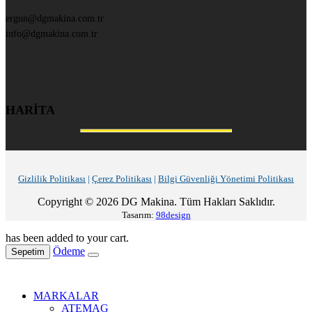
ergun@dgmakina.com.tr
info@dgmakina.com.tr
HARİTA
Gizlilik Politikası
|
Çerez Politikası
|
Bilgi Güvenliği Yönetimi Politikası
Copyright © 2026 DG Makina. Tüm Hakları Saklıdır.
Tasarım:
98design
has been added to your cart.
Ödeme
Sepetim
MARKALAR
ATEMAG