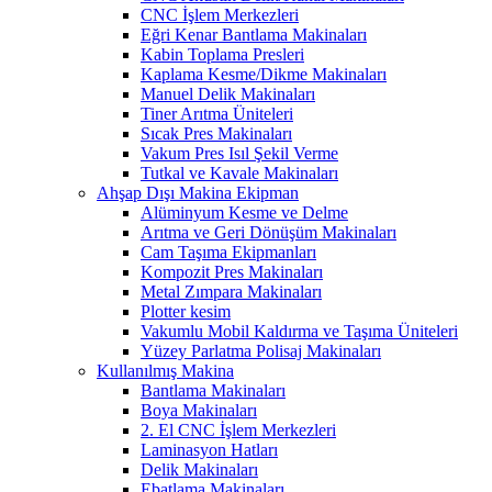
CNC İşlem Merkezleri
Eğri Kenar Bantlama Makinaları
Kabin Toplama Presleri
Kaplama Kesme/Dikme Makinaları
Manuel Delik Makinaları
Tiner Arıtma Üniteleri
Sıcak Pres Makinaları
Vakum Pres Isıl Şekil Verme
Tutkal ve Kavale Makinaları
Ahşap Dışı Makina Ekipman
Alüminyum Kesme ve Delme
Arıtma ve Geri Dönüşüm Makinaları
Cam Taşıma Ekipmanları
Kompozit Pres Makinaları
Metal Zımpara Makinaları
Plotter kesim
Vakumlu Mobil Kaldırma ve Taşıma Üniteleri
Yüzey Parlatma Polisaj Makinaları
Kullanılmış Makina
Bantlama Makinaları
Boya Makinaları
2. El CNC İşlem Merkezleri
Laminasyon Hatları
Delik Makinaları
Ebatlama Makinaları