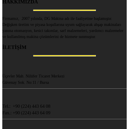
HAKKIMIZDA
Firmamız, 2007 yılında, DG Makina adı ile faaliyetine başlamıştır.
Değişken üretim ve piyasa koşullarına uyum sağlayarak ahşap makinaları
yanına otomasyon, kesici takımlar, sarf malzemeleri, yardımcı malzemeler
ve kullanılmış makina çözümlerini de hizmete sunmuştur.
İLETİŞİM
Üçevler Mah. Nilüfer Ticaret Merkezi
Güvenay Sok. No:11 / Bursa
Tel.: +90 (224) 443 64 08
Fax.: +90 (224) 443 64 09