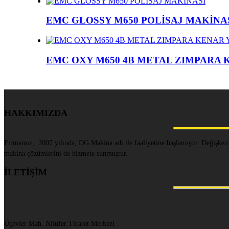
EMC GLOSSY M650 POLİSAJ MAKİNA
EMC OXY M650 4B METAL ZIMPARA
HAKKIMIZDA
Firmamız, 2007 yılında, DG Makina adı ile faaliyetine başlamıştır. Değişken
makina çözümlerini de hizmete sunmuştur.
İLETİŞİM
Üçevler Mah. Nilüfer Ticaret Merkezi