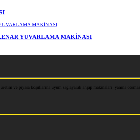
SI
 KENAR YUVARLAMA MAKİNASI
 üretim ve piyasa koşullarına uyum sağlayarak ahşap makinaları yanına otomasy