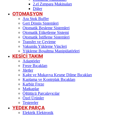
2.el Zımpara Makinaları
Diğer
OTOMASYON
Ara Stok Buffer
Geri Dönüş Sistemleri
Otomatik Besleme Sistemleri
Otomatik Etiketleme Sistemi
Otomatik İstifleme Sistemleri
Transfer ve Çevirme
Vakumlu Yükleme Vinçleri
Yükleme Boşaltma Manipülatörleri
KESİCİ TAKIM
Adaptörler
Freze Bıçakları
Jiletler
Kağıt ve Mukavva Kesme Dilme Bıçakları
Kaplama ve Kontrplak Bıçakları
Karbür Freze
Matkaplar
Öğütücü Parçalayıcılar
Özel Ürünler
Testereler
YEDEK PARÇA
Elektrik Elektronik