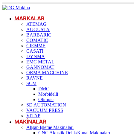
MARKALAR
ATEMAG
AUGUSTA
BARBARIC
COMATIC
CIEMME
CASATI
DYNMA
EMC METAL
GANNOMAT
ORMA MACCHINE
RAVNE
SCM
DMC
Morbidelli
Olimpic
SD AUTOMATION
VACUUM PRESS
VITAP
MAKİNALAR
Ahşap İşleme Makinaları
CNC Akustik Delik/Kanal Makinaları