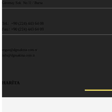
Güvenay Sok. No:11 / Bursa
Tel.: +90 (224) 443 64 08
Fax.: +90 (224) 443 64 09
ergun@dgmakina.com.tr
info@dgmakina.com.tr
HARİTA