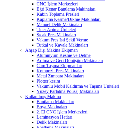
CNC İşlem Merkezleri
Eğri Kenar Bantlama Makinaları
Kabin Toplama Presleri
Kaplama Kesme/Dikme Makinaları
Manuel Delik Makinaları
Tiner Arıtma Üniteleri
Sıcak Pres Makinaları
Vakum Pres Isıl Şekil Verme
Tutkal ve Kavale Makinaları
Ahşap Dışı Makina Ekipman
Alüminyum Kesme ve Delme
Arıtma ve Geri Dönüşüm Makinaları
Cam Taşıma Ekipmanları
Kompozit Pres Makinaları
Metal Zımpara Makinaları
Plotter kesim
Vakumlu Mobil Kaldırma ve Taşıma Üniteleri
Yüzey Parlatma Polisaj Makinaları
Kullanılmış Makina
Bantlama Makinaları
Boya Makinaları
2. El CNC İşlem Merkezleri
Laminasyon Hatları
Delik Makinaları
Ebatlama Makinaları