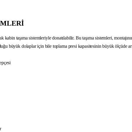
EMLERİ
şıma sistemleriyle donatılabilir. Bu taşıma sistemleri, montajının da
duğu büyük dolaplar için bile toplama presi kapasitesinin büyük ölçüde art
epçesi
r