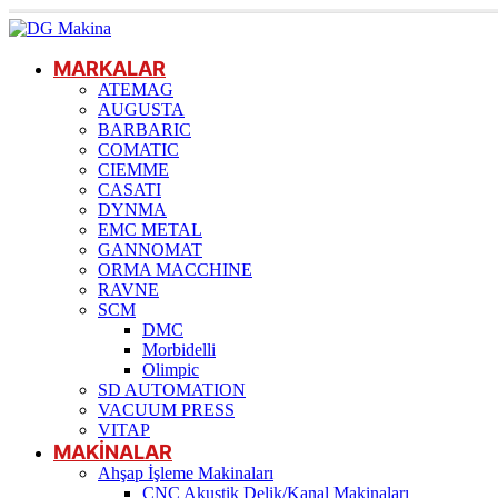
MARKALAR
ATEMAG
AUGUSTA
BARBARIC
COMATIC
CIEMME
CASATI
DYNMA
EMC METAL
GANNOMAT
ORMA MACCHINE
RAVNE
SCM
DMC
Morbidelli
Olimpic
SD AUTOMATION
VACUUM PRESS
VITAP
MAKİNALAR
Ahşap İşleme Makinaları
CNC Akustik Delik/Kanal Makinaları