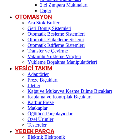
2.el Zımpara Makinaları
Diğer
OTOMASYON
Ara Stok Buffer
Geri Dönüş Sistemleri
Otomatik Besleme Sistemleri
Otomatik Etiketleme Sistemi
Otomatik İstifleme Sistemleri
Transfer ve Çevirme
Vakumlu Yükleme Vinçleri
Yükleme Boşaltma Manipülatörleri
KESİCİ TAKIM
Adaptörler
Freze Bıçakları
Jiletler
Kağıt ve Mukavva Kesme Dilme Bıçakları
Kaplama ve Kontrplak Bıçakları
Karbür Freze
Matkaplar
Öğütücü Parçalayıcılar
Özel Ürünler
Testereler
YEDEK PARÇA
Elektrik Elektronik