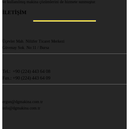
ve kullanılmış makina çözümlerini de hizmete sunmuştur.
İLETİŞİM
Üçevler Mah. Nilüfer Ticaret Merkezi
Güvenay Sok. No:11 / Bursa
Tel.: +90 (224) 443 64 08
Fax.: +90 (224) 443 64 09
ergun@dgmakina.com.tr
info@dgmakina.com.tr