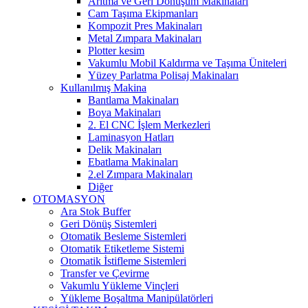
Arıtma ve Geri Dönüşüm Makinaları
Cam Taşıma Ekipmanları
Kompozit Pres Makinaları
Metal Zımpara Makinaları
Plotter kesim
Vakumlu Mobil Kaldırma ve Taşıma Üniteleri
Yüzey Parlatma Polisaj Makinaları
Kullanılmış Makina
Bantlama Makinaları
Boya Makinaları
2. El CNC İşlem Merkezleri
Laminasyon Hatları
Delik Makinaları
Ebatlama Makinaları
2.el Zımpara Makinaları
Diğer
OTOMASYON
Ara Stok Buffer
Geri Dönüş Sistemleri
Otomatik Besleme Sistemleri
Otomatik Etiketleme Sistemi
Otomatik İstifleme Sistemleri
Transfer ve Çevirme
Vakumlu Yükleme Vinçleri
Yükleme Boşaltma Manipülatörleri