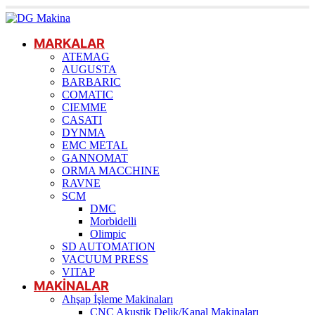
MARKALAR
ATEMAG
AUGUSTA
BARBARIC
COMATIC
CIEMME
CASATI
DYNMA
EMC METAL
GANNOMAT
ORMA MACCHINE
RAVNE
SCM
DMC
Morbidelli
Olimpic
SD AUTOMATION
VACUUM PRESS
VITAP
MAKİNALAR
Ahşap İşleme Makinaları
CNC Akustik Delik/Kanal Makinaları