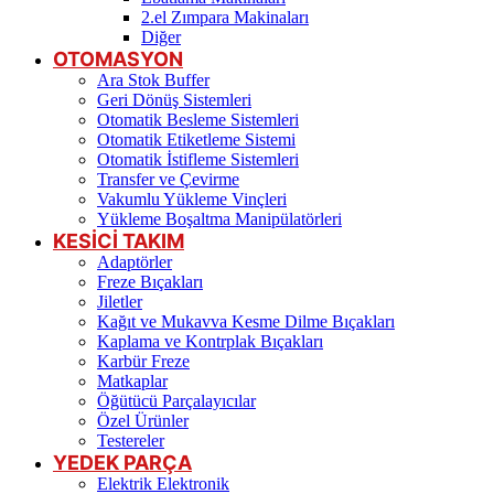
2.el Zımpara Makinaları
Diğer
OTOMASYON
Ara Stok Buffer
Geri Dönüş Sistemleri
Otomatik Besleme Sistemleri
Otomatik Etiketleme Sistemi
Otomatik İstifleme Sistemleri
Transfer ve Çevirme
Vakumlu Yükleme Vinçleri
Yükleme Boşaltma Manipülatörleri
KESİCİ TAKIM
Adaptörler
Freze Bıçakları
Jiletler
Kağıt ve Mukavva Kesme Dilme Bıçakları
Kaplama ve Kontrplak Bıçakları
Karbür Freze
Matkaplar
Öğütücü Parçalayıcılar
Özel Ürünler
Testereler
YEDEK PARÇA
Elektrik Elektronik