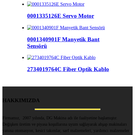
0001335126E Servo Motor
0001340901F Manyetik Bant
Sensörü
2734019764C Fiber Optik Kablo
HAKKIMIZDA
Firmamız, 2007 yılında, DG Makina adı ile faaliyetine başlamıştır.
Değişken üretim ve piyasa koşullarına uyum sağlayarak ahşap makinaları
yanına otomasyon, kesici takımlar, sarf malzemeleri, yardımcı malzemeler