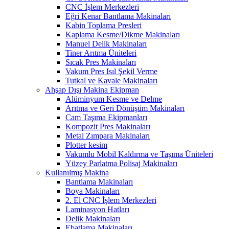
CNC İşlem Merkezleri
Eğri Kenar Bantlama Makinaları
Kabin Toplama Presleri
Kaplama Kesme/Dikme Makinaları
Manuel Delik Makinaları
Tiner Arıtma Üniteleri
Sıcak Pres Makinaları
Vakum Pres Isıl Şekil Verme
Tutkal ve Kavale Makinaları
Ahşap Dışı Makina Ekipman
Alüminyum Kesme ve Delme
Arıtma ve Geri Dönüşüm Makinaları
Cam Taşıma Ekipmanları
Kompozit Pres Makinaları
Metal Zımpara Makinaları
Plotter kesim
Vakumlu Mobil Kaldırma ve Taşıma Üniteleri
Yüzey Parlatma Polisaj Makinaları
Kullanılmış Makina
Bantlama Makinaları
Boya Makinaları
2. El CNC İşlem Merkezleri
Laminasyon Hatları
Delik Makinaları
Ebatlama Makinaları