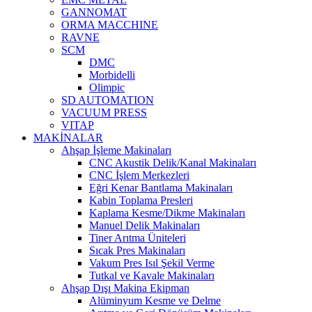
GANNOMAT
ORMA MACCHINE
RAVNE
SCM
DMC
Morbidelli
Olimpic
SD AUTOMATION
VACUUM PRESS
VITAP
MAKİNALAR
Ahşap İşleme Makinaları
CNC Akustik Delik/Kanal Makinaları
CNC İşlem Merkezleri
Eğri Kenar Bantlama Makinaları
Kabin Toplama Presleri
Kaplama Kesme/Dikme Makinaları
Manuel Delik Makinaları
Tiner Arıtma Üniteleri
Sıcak Pres Makinaları
Vakum Pres Isıl Şekil Verme
Tutkal ve Kavale Makinaları
Ahşap Dışı Makina Ekipman
Alüminyum Kesme ve Delme