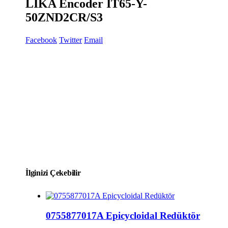
LİKA Encoder IT65-Y-
50ZND2CR/S3
Facebook
Twitter
Email
İlginizi Çekebilir
0755877017A Epicycloidal Redüktör