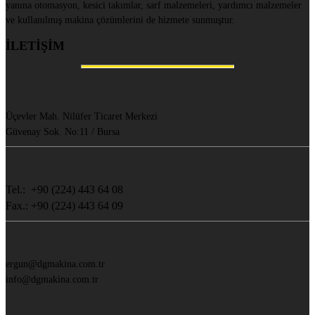
yanına otomasyon, kesici takımlar, sarf malzemeleri, yardımcı malzemeler
ve kullanılmış makina çözümlerini de hizmete sunmuştur.
İLETİŞİM
Üçevler Mah. Nilüfer Ticaret Merkezi
Güvenay Sok. No:11 / Bursa
Tel.: +90 (224) 443 64 08
Fax.: +90 (224) 443 64 09
ergun@dgmakina.com.tr
info@dgmakina.com.tr