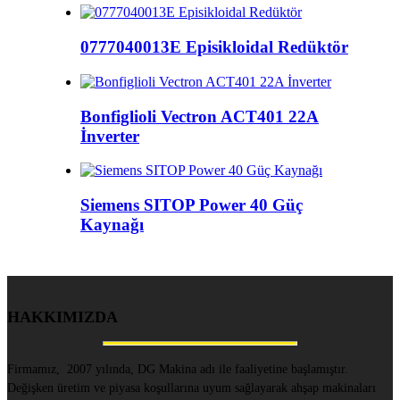
0777040013E Episikloidal Redüktör
Bonfiglioli Vectron ACT401 22A
İnverter
Siemens SITOP Power 40 Güç
Kaynağı
HAKKIMIZDA
Firmamız, 2007 yılında, DG Makina adı ile faaliyetine başlamıştır.
Değişken üretim ve piyasa koşullarına uyum sağlayarak ahşap makinaları