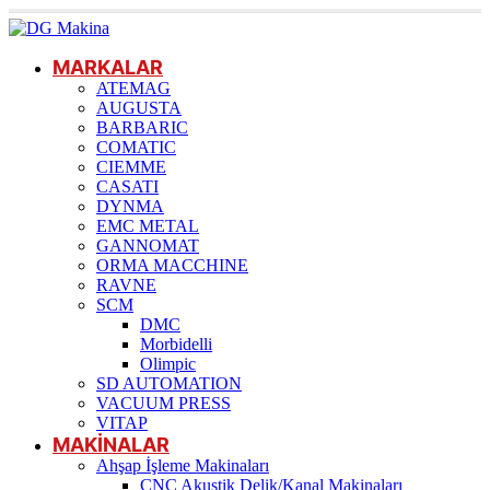
MARKALAR
ATEMAG
AUGUSTA
BARBARIC
COMATIC
CIEMME
CASATI
DYNMA
EMC METAL
GANNOMAT
ORMA MACCHINE
RAVNE
SCM
DMC
Morbidelli
Olimpic
SD AUTOMATION
VACUUM PRESS
VITAP
MAKİNALAR
Ahşap İşleme Makinaları
CNC Akustik Delik/Kanal Makinaları