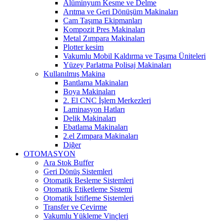
Alüminyum Kesme ve Delme
Arıtma ve Geri Dönüşüm Makinaları
Cam Taşıma Ekipmanları
Kompozit Pres Makinaları
Metal Zımpara Makinaları
Plotter kesim
Vakumlu Mobil Kaldırma ve Taşıma Üniteleri
Yüzey Parlatma Polisaj Makinaları
Kullanılmış Makina
Bantlama Makinaları
Boya Makinaları
2. El CNC İşlem Merkezleri
Laminasyon Hatları
Delik Makinaları
Ebatlama Makinaları
2.el Zımpara Makinaları
Diğer
OTOMASYON
Ara Stok Buffer
Geri Dönüş Sistemleri
Otomatik Besleme Sistemleri
Otomatik Etiketleme Sistemi
Otomatik İstifleme Sistemleri
Transfer ve Çevirme
Vakumlu Yükleme Vinçleri