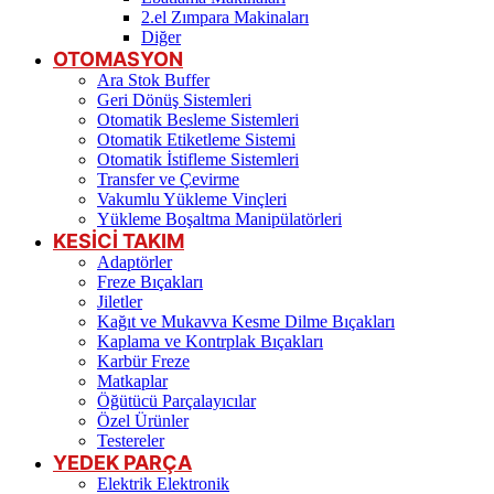
2.el Zımpara Makinaları
Diğer
OTOMASYON
Ara Stok Buffer
Geri Dönüş Sistemleri
Otomatik Besleme Sistemleri
Otomatik Etiketleme Sistemi
Otomatik İstifleme Sistemleri
Transfer ve Çevirme
Vakumlu Yükleme Vinçleri
Yükleme Boşaltma Manipülatörleri
KESİCİ TAKIM
Adaptörler
Freze Bıçakları
Jiletler
Kağıt ve Mukavva Kesme Dilme Bıçakları
Kaplama ve Kontrplak Bıçakları
Karbür Freze
Matkaplar
Öğütücü Parçalayıcılar
Özel Ürünler
Testereler
YEDEK PARÇA
Elektrik Elektronik