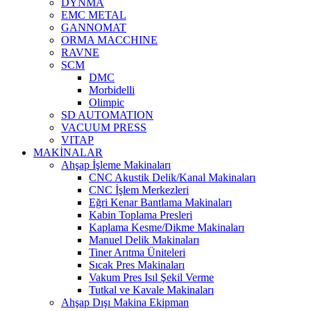
DYNMA
EMC METAL
GANNOMAT
ORMA MACCHINE
RAVNE
SCM
DMC
Morbidelli
Olimpic
SD AUTOMATION
VACUUM PRESS
VITAP
MAKİNALAR
Ahşap İşleme Makinaları
CNC Akustik Delik/Kanal Makinaları
CNC İşlem Merkezleri
Eğri Kenar Bantlama Makinaları
Kabin Toplama Presleri
Kaplama Kesme/Dikme Makinaları
Manuel Delik Makinaları
Tiner Arıtma Üniteleri
Sıcak Pres Makinaları
Vakum Pres Isıl Şekil Verme
Tutkal ve Kavale Makinaları
Ahşap Dışı Makina Ekipman