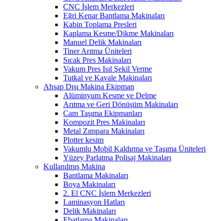
CNC İşlem Merkezleri
Eğri Kenar Bantlama Makinaları
Kabin Toplama Presleri
Kaplama Kesme/Dikme Makinaları
Manuel Delik Makinaları
Tiner Arıtma Üniteleri
Sıcak Pres Makinaları
Vakum Pres Isıl Şekil Verme
Tutkal ve Kavale Makinaları
Ahşap Dışı Makina Ekipman
Alüminyum Kesme ve Delme
Arıtma ve Geri Dönüşüm Makinaları
Cam Taşıma Ekipmanları
Kompozit Pres Makinaları
Metal Zımpara Makinaları
Plotter kesim
Vakumlu Mobil Kaldırma ve Taşıma Üniteleri
Yüzey Parlatma Polisaj Makinaları
Kullanılmış Makina
Bantlama Makinaları
Boya Makinaları
2. El CNC İşlem Merkezleri
Laminasyon Hatları
Delik Makinaları
Ebatlama Makinaları