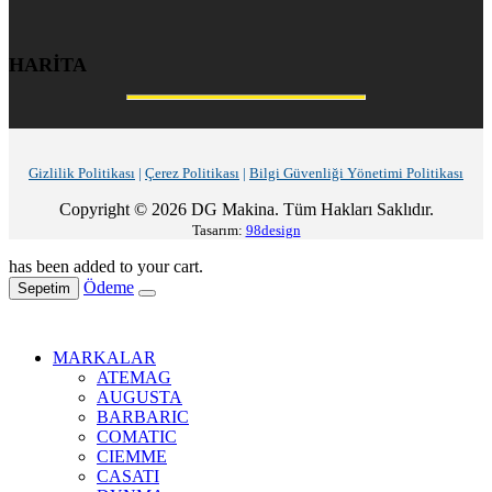
HARİTA
Gizlilik Politikası
|
Çerez Politikası
|
Bilgi Güvenliği Yönetimi Politikası
Copyright © 2026 DG Makina. Tüm Hakları Saklıdır.
Tasarım:
98design
has been added to your cart.
Ödeme
Sepetim
MARKALAR
ATEMAG
AUGUSTA
BARBARIC
COMATIC
CIEMME
CASATI