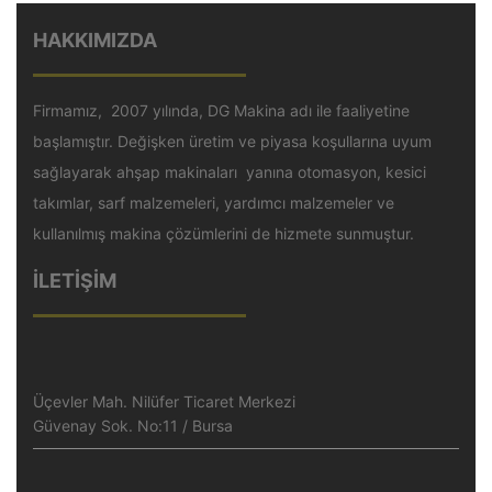
HAKKIMIZDA
Firmamız, 2007 yılında, DG Makina adı ile faaliyetine
başlamıştır. Değişken üretim ve piyasa koşullarına uyum
sağlayarak ahşap makinaları yanına otomasyon, kesici
takımlar, sarf malzemeleri, yardımcı malzemeler ve
kullanılmış makina çözümlerini de hizmete sunmuştur.
İLETİŞİM
Üçevler Mah. Nilüfer Ticaret Merkezi
Güvenay Sok. No:11 / Bursa