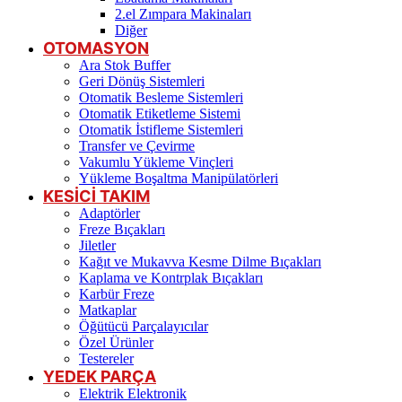
2.el Zımpara Makinaları
Diğer
OTOMASYON
Ara Stok Buffer
Geri Dönüş Sistemleri
Otomatik Besleme Sistemleri
Otomatik Etiketleme Sistemi
Otomatik İstifleme Sistemleri
Transfer ve Çevirme
Vakumlu Yükleme Vinçleri
Yükleme Boşaltma Manipülatörleri
KESİCİ TAKIM
Adaptörler
Freze Bıçakları
Jiletler
Kağıt ve Mukavva Kesme Dilme Bıçakları
Kaplama ve Kontrplak Bıçakları
Karbür Freze
Matkaplar
Öğütücü Parçalayıcılar
Özel Ürünler
Testereler
YEDEK PARÇA
Elektrik Elektronik