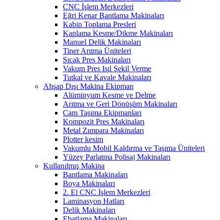
CNC İşlem Merkezleri
Eğri Kenar Bantlama Makinaları
Kabin Toplama Presleri
Kaplama Kesme/Dikme Makinaları
Manuel Delik Makinaları
Tiner Arıtma Üniteleri
Sıcak Pres Makinaları
Vakum Pres Isıl Şekil Verme
Tutkal ve Kavale Makinaları
Ahşap Dışı Makina Ekipman
Alüminyum Kesme ve Delme
Arıtma ve Geri Dönüşüm Makinaları
Cam Taşıma Ekipmanları
Kompozit Pres Makinaları
Metal Zımpara Makinaları
Plotter kesim
Vakumlu Mobil Kaldırma ve Taşıma Üniteleri
Yüzey Parlatma Polisaj Makinaları
Kullanılmış Makina
Bantlama Makinaları
Boya Makinaları
2. El CNC İşlem Merkezleri
Laminasyon Hatları
Delik Makinaları
Ebatlama Makinaları