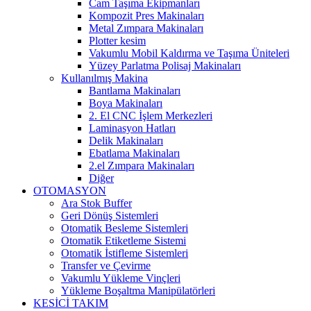
Cam Taşıma Ekipmanları
Kompozit Pres Makinaları
Metal Zımpara Makinaları
Plotter kesim
Vakumlu Mobil Kaldırma ve Taşıma Üniteleri
Yüzey Parlatma Polisaj Makinaları
Kullanılmış Makina
Bantlama Makinaları
Boya Makinaları
2. El CNC İşlem Merkezleri
Laminasyon Hatları
Delik Makinaları
Ebatlama Makinaları
2.el Zımpara Makinaları
Diğer
OTOMASYON
Ara Stok Buffer
Geri Dönüş Sistemleri
Otomatik Besleme Sistemleri
Otomatik Etiketleme Sistemi
Otomatik İstifleme Sistemleri
Transfer ve Çevirme
Vakumlu Yükleme Vinçleri
Yükleme Boşaltma Manipülatörleri
KESİCİ TAKIM