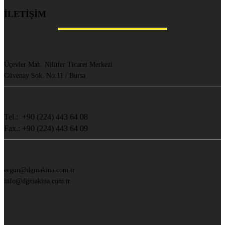
İLETİŞİM
Üçevler Mah. Nilüfer Ticaret Merkezi
Güvenay Sok. No:11 / Bursa
Tel.: +90 (224) 443 64 08
Fax.: +90 (224) 443 64 09
ergun@dgmakina.com.tr
info@dgmakina.com.tr