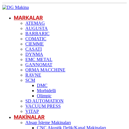
MARKALAR
ATEMAG
AUGUSTA
BARBARIC
COMATIC
CIEMME
CASATI
DYNMA
EMC METAL
GANNOMAT
ORMA MACCHINE
RAVNE
SCM
DMC
Morbidelli
Olimpic
SD AUTOMATION
VACUUM PRESS
VITAP
MAKİNALAR
Ahşap İşleme Makinaları
CNC Akustik Delik/Kanal Makinaları