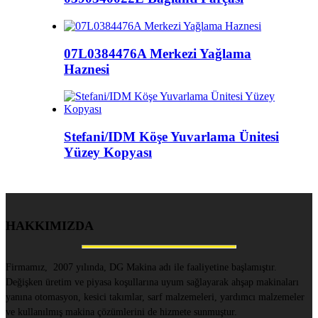
07L0384476A Merkezi Yağlama
Haznesi
Stefani/IDM Köşe Yuvarlama Ünitesi
Yüzey Kopyası
HAKKIMIZDA
Firmamız, 2007 yılında, DG Makina adı ile faaliyetine başlamıştır.
Değişken üretim ve piyasa koşullarına uyum sağlayarak ahşap makinaları
yanına otomasyon, kesici takımlar, sarf malzemeleri, yardımcı malzemeler
ve kullanılmış makina çözümlerini de hizmete sunmuştur.