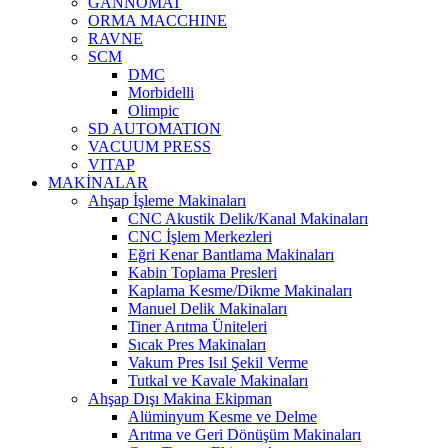
GANNOMAT
ORMA MACCHINE
RAVNE
SCM
DMC
Morbidelli
Olimpic
SD AUTOMATION
VACUUM PRESS
VITAP
MAKİNALAR
Ahşap İşleme Makinaları
CNC Akustik Delik/Kanal Makinaları
CNC İşlem Merkezleri
Eğri Kenar Bantlama Makinaları
Kabin Toplama Presleri
Kaplama Kesme/Dikme Makinaları
Manuel Delik Makinaları
Tiner Arıtma Üniteleri
Sıcak Pres Makinaları
Vakum Pres Isıl Şekil Verme
Tutkal ve Kavale Makinaları
Ahşap Dışı Makina Ekipman
Alüminyum Kesme ve Delme
Arıtma ve Geri Dönüşüm Makinaları