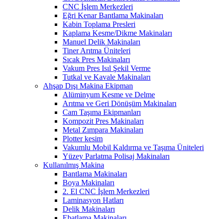
CNC İşlem Merkezleri
Eğri Kenar Bantlama Makinaları
Kabin Toplama Presleri
Kaplama Kesme/Dikme Makinaları
Manuel Delik Makinaları
Tiner Arıtma Üniteleri
Sıcak Pres Makinaları
Vakum Pres Isıl Şekil Verme
Tutkal ve Kavale Makinaları
Ahşap Dışı Makina Ekipman
Alüminyum Kesme ve Delme
Arıtma ve Geri Dönüşüm Makinaları
Cam Taşıma Ekipmanları
Kompozit Pres Makinaları
Metal Zımpara Makinaları
Plotter kesim
Vakumlu Mobil Kaldırma ve Taşıma Üniteleri
Yüzey Parlatma Polisaj Makinaları
Kullanılmış Makina
Bantlama Makinaları
Boya Makinaları
2. El CNC İşlem Merkezleri
Laminasyon Hatları
Delik Makinaları
Ebatlama Makinaları