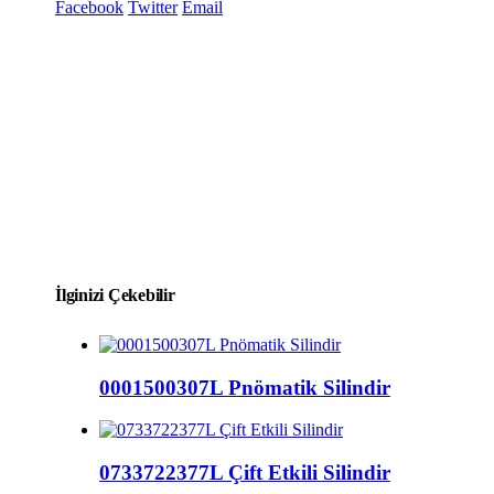
Facebook
Twitter
Email
İlginizi Çekebilir
0001500307L Pnömatik Silindir
0733722377L Çift Etkili Silindir