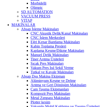
Morbidelli
Olimpic
SD AUTOMATION
VACUUM PRESS
VITAP
MAKİNALAR
Ahşap İşleme Makinaları
CNC Akustik Delik/Kanal Makinaları
CNC İşlem Merkezleri
Eğri Kenar Bantlama Makinaları
Kabin Toplama Presleri
Kaplama Kesme/Dikme Makinaları
Manuel Delik Makinaları
Tiner Arıtma Üniteleri
Sıcak Pres Makinaları
Vakum Pres Isıl Şekil Verme
Tutkal ve Kavale Makinaları
Ahşap Dışı Makina Ekipman
Alüminyum Kesme ve Delme
Arıtma ve Geri Dönüşüm Makinaları
Cam Taşıma Ekipmanları
Kompozit Pres Makinaları
Metal Zımpara Makinaları
Plotter kesim
Vakumlu Mobil Kaldırma ve Taşıma Üniteleri