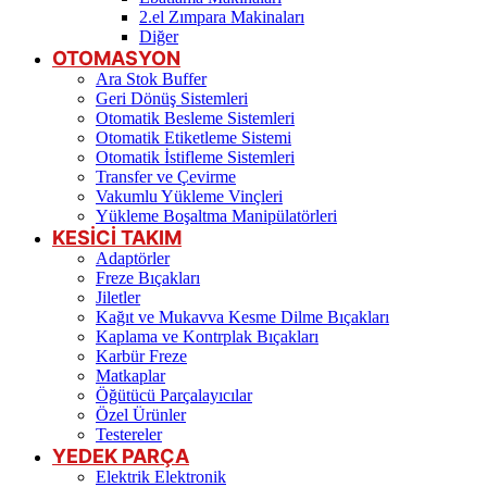
2.el Zımpara Makinaları
Diğer
OTOMASYON
Ara Stok Buffer
Geri Dönüş Sistemleri
Otomatik Besleme Sistemleri
Otomatik Etiketleme Sistemi
Otomatik İstifleme Sistemleri
Transfer ve Çevirme
Vakumlu Yükleme Vinçleri
Yükleme Boşaltma Manipülatörleri
KESİCİ TAKIM
Adaptörler
Freze Bıçakları
Jiletler
Kağıt ve Mukavva Kesme Dilme Bıçakları
Kaplama ve Kontrplak Bıçakları
Karbür Freze
Matkaplar
Öğütücü Parçalayıcılar
Özel Ürünler
Testereler
YEDEK PARÇA
Elektrik Elektronik