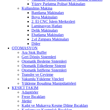
Yüzey Parlatma Polisaj Makinaları
Kullanılmış Makina
Bantlama Makinaları
Boya Makinaları
2. El CNC İşlem Merkezleri
Laminasyon Hatları
Delik Makinaları
Ebatlama Makinaları
2.el Zımpara Makinaları
Diğer
OTOMASYON
Ara Stok Buffer
Geri Dönüş Sistemleri
Otomatik Besleme Sistemleri
Otomatik Etiketleme Sistemi
Otomatik İstifleme Sistemleri
Transfer ve Çevirme
Vakumlu Yükleme Vinçleri
Yükleme Boşaltma Manipülatörleri
KESİCİ TAKIM
Adaptörler
Freze Bıçakları
Jiletler
Kağıt ve Mukavva Kesme Dilme Bıçakları
Kaplama ve Kontrplak Bıçakları