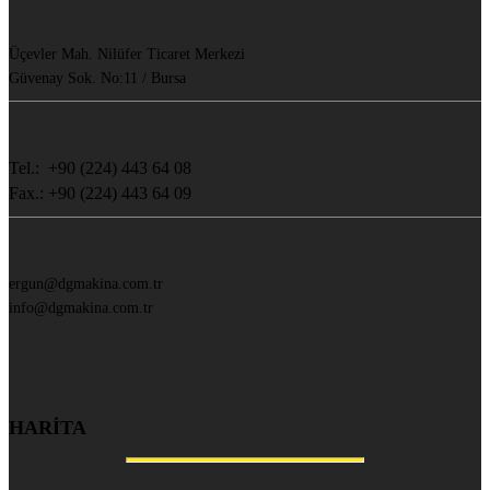
Üçevler Mah. Nilüfer Ticaret Merkezi
Güvenay Sok. No:11 / Bursa
Tel.: +90 (224) 443 64 08
Fax.: +90 (224) 443 64 09
ergun@dgmakina.com.tr
info@dgmakina.com.tr
HARİTA