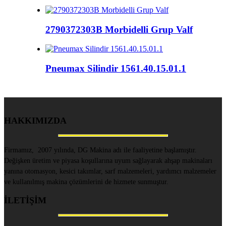
2790372303B Morbidelli Grup Valf
Pneumax Silindir 1561.40.15.01.1
HAKKIMIZDA
Firmamız, 2007 yılında, DG Makina adı ile faaliyetine başlamıştır.
Değişken üretim ve piyasa koşullarına uyum sağlayarak ahşap makinaları
yanına otomasyon, kesici takımlar, sarf malzemeleri, yardımcı malzemeler
ve kullanılmış makina çözümlerini de hizmete sunmuştur.
İLETİŞİM