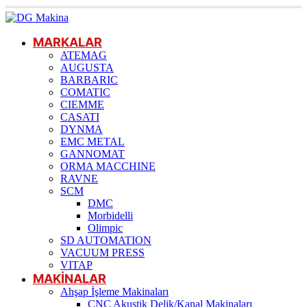
MARKALAR
ATEMAG
AUGUSTA
BARBARIC
COMATIC
CIEMME
CASATI
DYNMA
EMC METAL
GANNOMAT
ORMA MACCHINE
RAVNE
SCM
DMC
Morbidelli
Olimpic
SD AUTOMATION
VACUUM PRESS
VITAP
MAKİNALAR
Ahşap İşleme Makinaları
CNC Akustik Delik/Kanal Makinaları