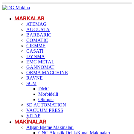
MARKALAR
ATEMAG
AUGUSTA
BARBARIC
COMATIC
CIEMME
CASATI
DYNMA
EMC METAL
GANNOMAT
ORMA MACCHINE
RAVNE
SCM
DMC
Morbidelli
Olimpic
SD AUTOMATION
VACUUM PRESS
VITAP
MAKİNALAR
Ahşap İşleme Makinaları
CNC Akustik Delik/Kanal Makinaları