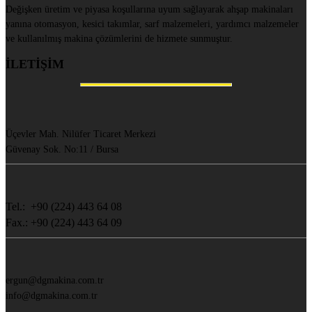
Değişken üretim ve piyasa koşullarına uyum sağlayarak ahşap makinaları
yanına otomasyon, kesici takımlar, sarf malzemeleri, yardımcı malzemeler
ve kullanılmış makina çözümlerini de hizmete sunmuştur.
İLETİŞİM
Üçevler Mah. Nilüfer Ticaret Merkezi
Güvenay Sok. No:11 / Bursa
Tel.: +90 (224) 443 64 08
Fax.: +90 (224) 443 64 09
ergun@dgmakina.com.tr
info@dgmakina.com.tr