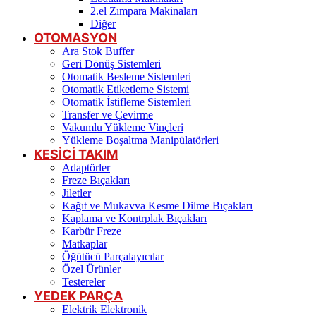
2.el Zımpara Makinaları
Diğer
OTOMASYON
Ara Stok Buffer
Geri Dönüş Sistemleri
Otomatik Besleme Sistemleri
Otomatik Etiketleme Sistemi
Otomatik İstifleme Sistemleri
Transfer ve Çevirme
Vakumlu Yükleme Vinçleri
Yükleme Boşaltma Manipülatörleri
KESİCİ TAKIM
Adaptörler
Freze Bıçakları
Jiletler
Kağıt ve Mukavva Kesme Dilme Bıçakları
Kaplama ve Kontrplak Bıçakları
Karbür Freze
Matkaplar
Öğütücü Parçalayıcılar
Özel Ürünler
Testereler
YEDEK PARÇA
Elektrik Elektronik