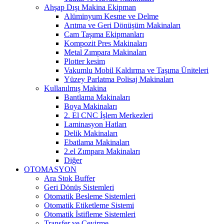
Ahşap Dışı Makina Ekipman
Alüminyum Kesme ve Delme
Arıtma ve Geri Dönüşüm Makinaları
Cam Taşıma Ekipmanları
Kompozit Pres Makinaları
Metal Zımpara Makinaları
Plotter kesim
Vakumlu Mobil Kaldırma ve Taşıma Üniteleri
Yüzey Parlatma Polisaj Makinaları
Kullanılmış Makina
Bantlama Makinaları
Boya Makinaları
2. El CNC İşlem Merkezleri
Laminasyon Hatları
Delik Makinaları
Ebatlama Makinaları
2.el Zımpara Makinaları
Diğer
OTOMASYON
Ara Stok Buffer
Geri Dönüş Sistemleri
Otomatik Besleme Sistemleri
Otomatik Etiketleme Sistemi
Otomatik İstifleme Sistemleri
Transfer ve Çevirme