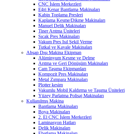
CNC İşlem Merkezleri
Eğri Kenar Bantlama Makinaları
Kabin Toplama Presleri
Kaplama Kesme/Dikme Makinaları
Manuel Delik Makinaları
Tiner Arıtma Üniteleri
Sıcak Pres Makinaları
Vakum Pres Isıl Şekil Verme
Tutkal ve Kavale Makinaları
Ahşap Dışı Makina Ekipman
Alüminyum Kesme ve Delme
Arıtma ve Geri Dönüşüm Makinaları
Cam Taşıma Ekipmanları
Kompozit Pres Makinaları
Metal Zımpara Makinaları
Plotter kesim
Vakumlu Mobil Kaldırma ve Taşıma Üniteleri
Yüzey Parlatma Polisaj Makinaları
Kullanılmış Makina
Bantlama Makinaları
Boya Makinaları
2. El CNC İşlem Merkezleri
Laminasyon Hatları
Delik Makinaları
Ebatlama Makinaları