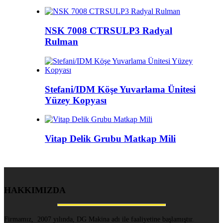
NSK 7008 CTRSULP3 Radyal
Rulman
Stefani/IDM Köşe Yuvarlama Ünitesi
Yüzey Kopyası
Vitap Delik Grubu Matkap Mili
HAKKIMIZDA
Firmamız, 2007 yılında, DG Makina adı ile faaliyetine başlamıştır.