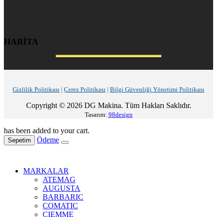
HARİTA
Gizlilik Politikası
|
Çerez Politikası
|
Bilgi Güvenliği Yönetimi Politikası
Copyright © 2026 DG Makina. Tüm Hakları Saklıdır.
Tasarım:
98design
has been added to your cart.
Ödeme
Sepetim
MARKALAR
ATEMAG
AUGUSTA
BARBARIC
COMATIC
CIEMME