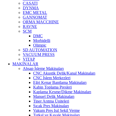
CASATI
DYNMA
EMC METAL
GANNOMAT
ORMA MACCHINE
RAVNE
SCM
DMC
Morbidelli
Olimpic
SD AUTOMATION
VACUUM PRESS
VITAP
MAKİNALAR
Ahşap İşleme Makinaları
CNC Akustik Delik/Kanal Makinaları
CNC İşlem Merkezleri
Eğri Kenar Bantlama Makinaları
Kabin Toplama Presleri
Kaplama Kesme/Dikme Makinaları
Manuel Delik Makinaları
Tiner Arıtma Üniteleri
Sıcak Pres Makinaları
Vakum Pres Isıl Şekil Verme
Tutkal ve Kavale Makinaları