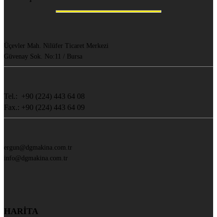
Üçevler Mah. Nilüfer Ticaret Merkezi
Güvenay Sok. No:11 / Bursa
Tel.: +90 (224) 443 64 08
Fax.: +90 (224) 443 64 09
ergun@dgmakina.com.tr
info@dgmakina.com.tr
HARİTA