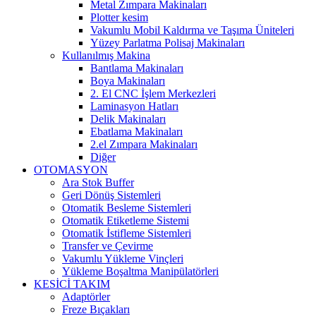
Metal Zımpara Makinaları
Plotter kesim
Vakumlu Mobil Kaldırma ve Taşıma Üniteleri
Yüzey Parlatma Polisaj Makinaları
Kullanılmış Makina
Bantlama Makinaları
Boya Makinaları
2. El CNC İşlem Merkezleri
Laminasyon Hatları
Delik Makinaları
Ebatlama Makinaları
2.el Zımpara Makinaları
Diğer
OTOMASYON
Ara Stok Buffer
Geri Dönüş Sistemleri
Otomatik Besleme Sistemleri
Otomatik Etiketleme Sistemi
Otomatik İstifleme Sistemleri
Transfer ve Çevirme
Vakumlu Yükleme Vinçleri
Yükleme Boşaltma Manipülatörleri
KESİCİ TAKIM
Adaptörler
Freze Bıçakları