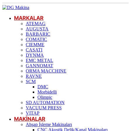
MARKALAR
ATEMAG
AUGUSTA
BARBARIC
COMATIC
CIEMME
CASATI
DYNMA
EMC METAL
GANNOMAT
ORMA MACCHINE
RAVNE
SCM
DMC
Morbidelli
Olimpic
SD AUTOMATION
VACUUM PRESS
VITAP
MAKİNALAR
Ahşap İşleme Makinaları
CNC Akustik Delik/Kanal Makinaları