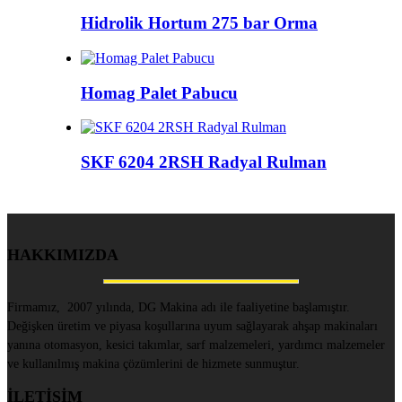
Hidrolik Hortum 275 bar Orma
Homag Palet Pabucu
SKF 6204 2RSH Radyal Rulman
HAKKIMIZDA
Firmamız, 2007 yılında, DG Makina adı ile faaliyetine başlamıştır.
Değişken üretim ve piyasa koşullarına uyum sağlayarak ahşap makinaları
yanına otomasyon, kesici takımlar, sarf malzemeleri, yardımcı malzemeler
ve kullanılmış makina çözümlerini de hizmete sunmuştur.
İLETİŞİM