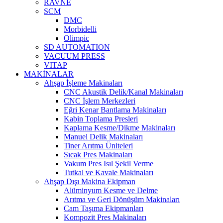
RAVNE
SCM
DMC
Morbidelli
Olimpic
SD AUTOMATION
VACUUM PRESS
VITAP
MAKİNALAR
Ahşap İşleme Makinaları
CNC Akustik Delik/Kanal Makinaları
CNC İşlem Merkezleri
Eğri Kenar Bantlama Makinaları
Kabin Toplama Presleri
Kaplama Kesme/Dikme Makinaları
Manuel Delik Makinaları
Tiner Arıtma Üniteleri
Sıcak Pres Makinaları
Vakum Pres Isıl Şekil Verme
Tutkal ve Kavale Makinaları
Ahşap Dışı Makina Ekipman
Alüminyum Kesme ve Delme
Arıtma ve Geri Dönüşüm Makinaları
Cam Taşıma Ekipmanları
Kompozit Pres Makinaları