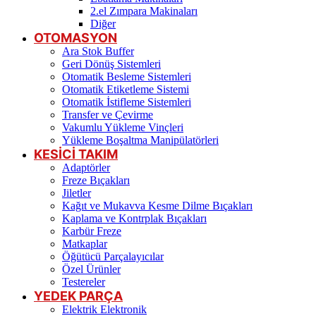
2.el Zımpara Makinaları
Diğer
OTOMASYON
Ara Stok Buffer
Geri Dönüş Sistemleri
Otomatik Besleme Sistemleri
Otomatik Etiketleme Sistemi
Otomatik İstifleme Sistemleri
Transfer ve Çevirme
Vakumlu Yükleme Vinçleri
Yükleme Boşaltma Manipülatörleri
KESİCİ TAKIM
Adaptörler
Freze Bıçakları
Jiletler
Kağıt ve Mukavva Kesme Dilme Bıçakları
Kaplama ve Kontrplak Bıçakları
Karbür Freze
Matkaplar
Öğütücü Parçalayıcılar
Özel Ürünler
Testereler
YEDEK PARÇA
Elektrik Elektronik