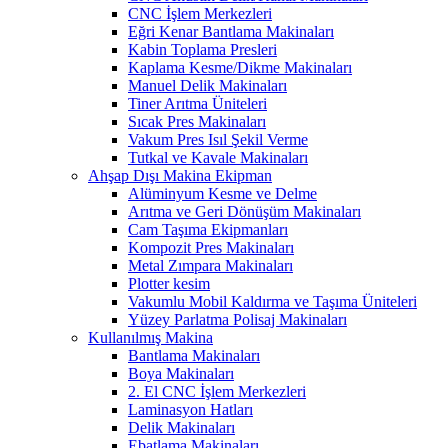
CNC İşlem Merkezleri
Eğri Kenar Bantlama Makinaları
Kabin Toplama Presleri
Kaplama Kesme/Dikme Makinaları
Manuel Delik Makinaları
Tiner Arıtma Üniteleri
Sıcak Pres Makinaları
Vakum Pres Isıl Şekil Verme
Tutkal ve Kavale Makinaları
Ahşap Dışı Makina Ekipman
Alüminyum Kesme ve Delme
Arıtma ve Geri Dönüşüm Makinaları
Cam Taşıma Ekipmanları
Kompozit Pres Makinaları
Metal Zımpara Makinaları
Plotter kesim
Vakumlu Mobil Kaldırma ve Taşıma Üniteleri
Yüzey Parlatma Polisaj Makinaları
Kullanılmış Makina
Bantlama Makinaları
Boya Makinaları
2. El CNC İşlem Merkezleri
Laminasyon Hatları
Delik Makinaları
Ebatlama Makinaları