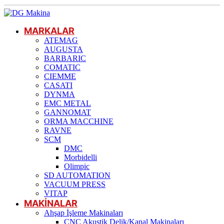
MARKALAR
ATEMAG
AUGUSTA
BARBARIC
COMATIC
CIEMME
CASATI
DYNMA
EMC METAL
GANNOMAT
ORMA MACCHINE
RAVNE
SCM
DMC
Morbidelli
Olimpic
SD AUTOMATION
VACUUM PRESS
VITAP
MAKİNALAR
Ahşap İşleme Makinaları
CNC Akustik Delik/Kanal Makinaları