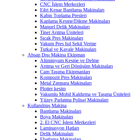
CNC İşlem Merkezleri
Eğri Kenar Bantlama Makinaları
Kabin Toplama Presleri
Kaplama Kesme/Dikme Makinaları
Manuel Delik Makinaları
Tiner Arıtma Üniteleri
Sıcak Pres Makinaları
Vakum Pres Isıl Şekil Verme
Tutkal ve Kavale Makinaları
Ahşap Dışı Makina Ekipman
Alüminyum Kesme ve Delme
Arıtma ve Geri Dönüşüm Makinaları
Cam Taşıma Ekipmanları
Kompozit Pres Makinaları
Metal Zımpara Makinaları
Plotter kesim
Vakumlu Mobil Kaldırma ve Taşıma Üniteleri
Yüzey Parlatma Polisaj Makinaları
Kullanılmış Makina
Bantlama Makinaları
Boya Makinaları
2. El CNC İşlem Merkezleri
Laminasyon Hatları
Delik Makinaları
Ebatlama Makinaları