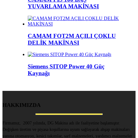
YUVARLAMA MAKİNASI
CAMAM FOT2M AÇILI ÇOKLU
DELİK MAKİNASI
Siemens SITOP Power 40 Güç
Kaynağı
HAKKIMIZDA
Firmamız, 2007 yılında, DG Makina adı ile faaliyetine başlamıştır.
Değişken üretim ve piyasa koşullarına uyum sağlayarak ahşap makinaları
yanına otomasyon, kesici takımlar, sarf malzemeleri, yardımcı malzemeler