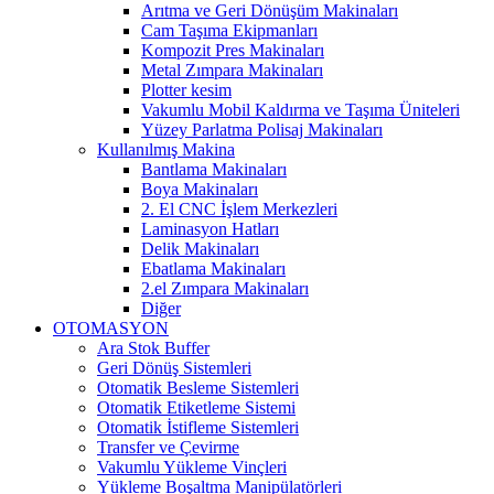
Arıtma ve Geri Dönüşüm Makinaları
Cam Taşıma Ekipmanları
Kompozit Pres Makinaları
Metal Zımpara Makinaları
Plotter kesim
Vakumlu Mobil Kaldırma ve Taşıma Üniteleri
Yüzey Parlatma Polisaj Makinaları
Kullanılmış Makina
Bantlama Makinaları
Boya Makinaları
2. El CNC İşlem Merkezleri
Laminasyon Hatları
Delik Makinaları
Ebatlama Makinaları
2.el Zımpara Makinaları
Diğer
OTOMASYON
Ara Stok Buffer
Geri Dönüş Sistemleri
Otomatik Besleme Sistemleri
Otomatik Etiketleme Sistemi
Otomatik İstifleme Sistemleri
Transfer ve Çevirme
Vakumlu Yükleme Vinçleri
Yükleme Boşaltma Manipülatörleri