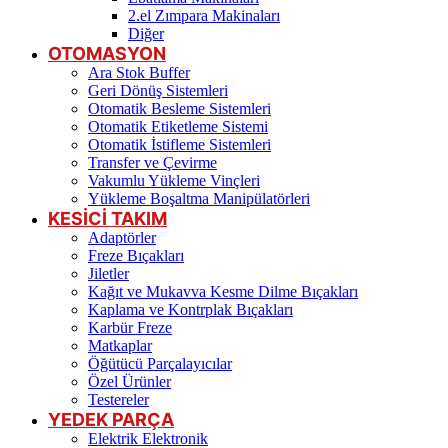
2.el Zımpara Makinaları
Diğer
OTOMASYON
Ara Stok Buffer
Geri Dönüş Sistemleri
Otomatik Besleme Sistemleri
Otomatik Etiketleme Sistemi
Otomatik İstifleme Sistemleri
Transfer ve Çevirme
Vakumlu Yükleme Vinçleri
Yükleme Boşaltma Manipülatörleri
KESİCİ TAKIM
Adaptörler
Freze Bıçakları
Jiletler
Kağıt ve Mukavva Kesme Dilme Bıçakları
Kaplama ve Kontrplak Bıçakları
Karbür Freze
Matkaplar
Öğütücü Parçalayıcılar
Özel Ürünler
Testereler
YEDEK PARÇA
Elektrik Elektronik