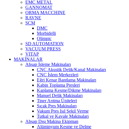
EMC METAL
GANNOMAT
ORMA MACCHINE
RAVNE
SCM
DMC
Morbidelli
Olimpic
SD AUTOMATION
VACUUM PRESS
VITAP
MAKİNALAR
Ahşap İşleme Makinaları
CNC Akustik Delik/Kanal Makinaları
CNC İşlem Merkezleri
Eğri Kenar Bantlama Makinaları
Kabin Toplama Presleri
Kaplama Kesme/Dikme Makinaları
Manuel Delik Makinaları
Tiner Arıtma Üniteleri
Sıcak Pres Makinaları
Vakum Pres Isıl Şekil Verme
Tutkal ve Kavale Makinaları
Ahşap Dışı Makina Ekipman
Alüminyum Kesme ve Delme