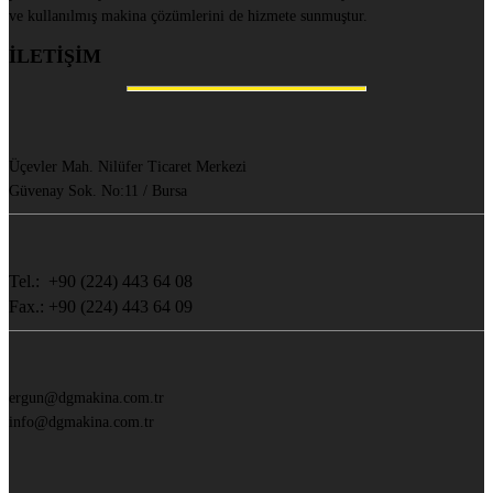
ve kullanılmış makina çözümlerini de hizmete sunmuştur.
İLETİŞİM
Üçevler Mah. Nilüfer Ticaret Merkezi
Güvenay Sok. No:11 / Bursa
Tel.: +90 (224) 443 64 08
Fax.: +90 (224) 443 64 09
ergun@dgmakina.com.tr
info@dgmakina.com.tr