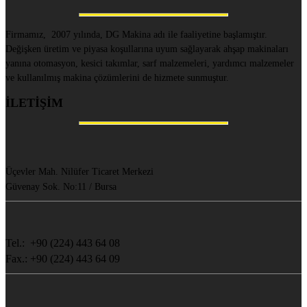
Firmamız, 2007 yılında, DG Makina adı ile faaliyetine başlamıştır.
Değişken üretim ve piyasa koşullarına uyum sağlayarak ahşap makinaları
yanına otomasyon, kesici takımlar, sarf malzemeleri, yardımcı malzemeler
ve kullanılmış makina çözümlerini de hizmete sunmuştur.
İLETİŞİM
Üçevler Mah. Nilüfer Ticaret Merkezi
Güvenay Sok. No:11 / Bursa
Tel.: +90 (224) 443 64 08
Fax.: +90 (224) 443 64 09