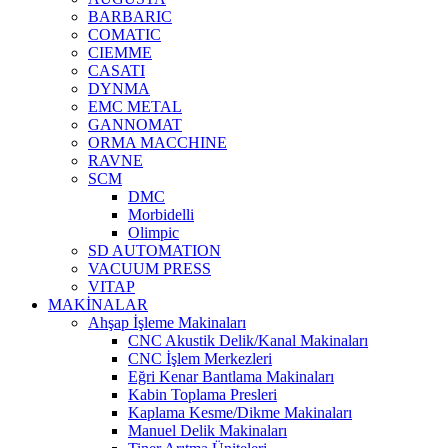
BARBARIC
COMATIC
CIEMME
CASATI
DYNMA
EMC METAL
GANNOMAT
ORMA MACCHINE
RAVNE
SCM
DMC
Morbidelli
Olimpic
SD AUTOMATION
VACUUM PRESS
VITAP
MAKİNALAR
Ahşap İşleme Makinaları
CNC Akustik Delik/Kanal Makinaları
CNC İşlem Merkezleri
Eğri Kenar Bantlama Makinaları
Kabin Toplama Presleri
Kaplama Kesme/Dikme Makinaları
Manuel Delik Makinaları