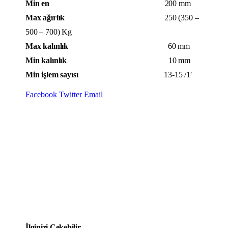
Min en
200 mm
Max ağırlık
250 (350 –
500 – 700) Kg
Max kalınlık
60 mm
Min kalınlık
10 mm
Min işlem sayısı
13-15 /1′
Facebook
Twitter
Email
İlginizi Çekebilir