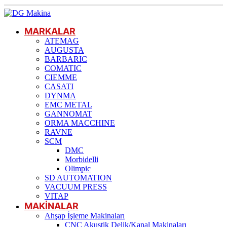
MARKALAR
ATEMAG
AUGUSTA
BARBARIC
COMATIC
CIEMME
CASATI
DYNMA
EMC METAL
GANNOMAT
ORMA MACCHINE
RAVNE
SCM
DMC
Morbidelli
Olimpic
SD AUTOMATION
VACUUM PRESS
VITAP
MAKİNALAR
Ahşap İşleme Makinaları
CNC Akustik Delik/Kanal Makinaları