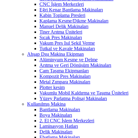
CNC İşlem Merkezleri
Eğri Kenar Bantlama Makinaları
Kabin Toplama Presleri
Kaplama Kesme/Dikme Makinaları
Manuel Delik Makinaları
Tiner Arıtma Üniteleri
Sıcak Pres Makinaları
Vakum Pres Isıl Şekil Verme
Tutkal ve Kavale Makinaları
Ahşap Dışı Makina Ekipman
Alüminyum Kesme ve Delme
Arıtma ve Geri Dönüşüm Makinaları
Cam Taşıma Ekipmanları
Kompozit Pres Makinaları
Metal Zımpara Makinaları
Plotter kesim
Vakumlu Mobil Kaldırma ve Taşıma Üniteleri
Yüzey Parlatma Polisaj Makinaları
Kullanılmış Makina
Bantlama Makinaları
Boya Makinaları
2. El CNC İşlem Merkezleri
Laminasyon Hatları
Delik Makinaları
Ebatlama Makinaları