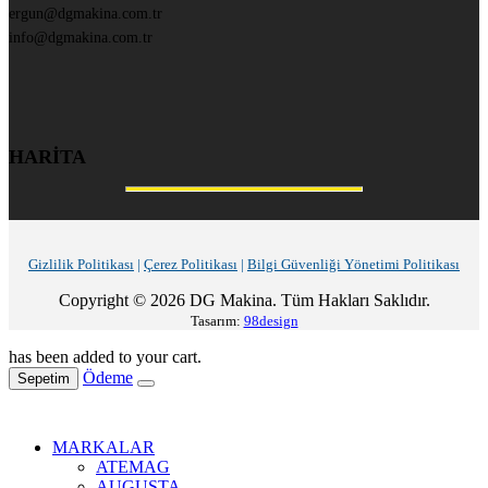
ergun@dgmakina.com.tr
info@dgmakina.com.tr
HARİTA
Gizlilik Politikası
|
Çerez Politikası
|
Bilgi Güvenliği Yönetimi Politikası
Copyright © 2026 DG Makina. Tüm Hakları Saklıdır.
Tasarım:
98design
has been added to your cart.
Ödeme
Sepetim
MARKALAR
ATEMAG
AUGUSTA