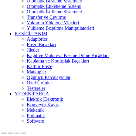
Otomatik Besleme Sistemleri
Otomatik Etiketleme Sistemi
Otomatik İstifleme Sistemleri
Transfer ve Çevirme
Vakumlu Yükleme Vinçleri
Yükleme Boşaltma Manipülatörleri
KESİCİ TAKIM
Adaptörler
Freze Bıçakları
Jiletler
Kağıt ve Mukavva Kesme Dilme Bıçakları
Kaplama ve Kontrplak Bıçakları
Karbür Freze
Matkaplar
Öğütücü Parçalayıcılar
Özel Ürünler
Testereler
YEDEK PARÇA
Elektrik Elektronik
Konveyör Kayış
Mekanik
Pnömatik
Software