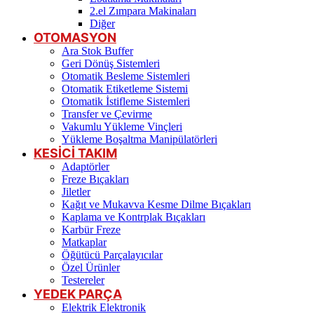
2.el Zımpara Makinaları
Diğer
OTOMASYON
Ara Stok Buffer
Geri Dönüş Sistemleri
Otomatik Besleme Sistemleri
Otomatik Etiketleme Sistemi
Otomatik İstifleme Sistemleri
Transfer ve Çevirme
Vakumlu Yükleme Vinçleri
Yükleme Boşaltma Manipülatörleri
KESİCİ TAKIM
Adaptörler
Freze Bıçakları
Jiletler
Kağıt ve Mukavva Kesme Dilme Bıçakları
Kaplama ve Kontrplak Bıçakları
Karbür Freze
Matkaplar
Öğütücü Parçalayıcılar
Özel Ürünler
Testereler
YEDEK PARÇA
Elektrik Elektronik