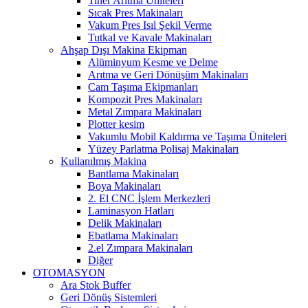
Tiner Arıtma Üniteleri
Sıcak Pres Makinaları
Vakum Pres Isıl Şekil Verme
Tutkal ve Kavale Makinaları
Ahşap Dışı Makina Ekipman
Alüminyum Kesme ve Delme
Arıtma ve Geri Dönüşüm Makinaları
Cam Taşıma Ekipmanları
Kompozit Pres Makinaları
Metal Zımpara Makinaları
Plotter kesim
Vakumlu Mobil Kaldırma ve Taşıma Üniteleri
Yüzey Parlatma Polisaj Makinaları
Kullanılmış Makina
Bantlama Makinaları
Boya Makinaları
2. El CNC İşlem Merkezleri
Laminasyon Hatları
Delik Makinaları
Ebatlama Makinaları
2.el Zımpara Makinaları
Diğer
OTOMASYON
Ara Stok Buffer
Geri Dönüş Sistemleri