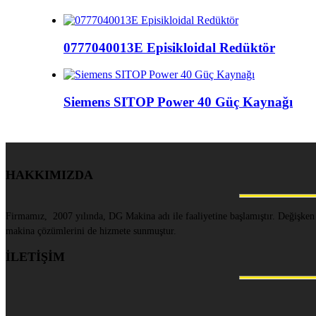
0777040013E Episikloidal Redüktör
Siemens SITOP Power 40 Güç Kaynağı
HAKKIMIZDA
Firmamız, 2007 yılında, DG Makina adı ile faaliyetine başlamıştır. Değişken
makina çözümlerini de hizmete sunmuştur.
İLETİŞİM