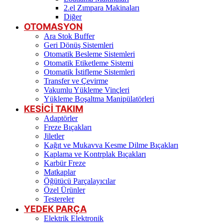
2.el Zımpara Makinaları
Diğer
OTOMASYON
Ara Stok Buffer
Geri Dönüş Sistemleri
Otomatik Besleme Sistemleri
Otomatik Etiketleme Sistemi
Otomatik İstifleme Sistemleri
Transfer ve Çevirme
Vakumlu Yükleme Vinçleri
Yükleme Boşaltma Manipülatörleri
KESİCİ TAKIM
Adaptörler
Freze Bıçakları
Jiletler
Kağıt ve Mukavva Kesme Dilme Bıçakları
Kaplama ve Kontrplak Bıçakları
Karbür Freze
Matkaplar
Öğütücü Parçalayıcılar
Özel Ürünler
Testereler
YEDEK PARÇA
Elektrik Elektronik