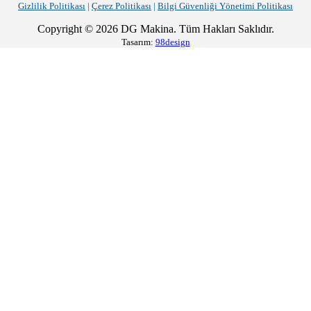
Gizlilik Politikası
|
Çerez Politikası
|
Bilgi Güvenliği Yönetimi Politikası
Copyright © 2026 DG Makina. Tüm Hakları Saklıdır.
Tasarım:
98design