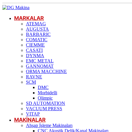
MARKALAR
ATEMAG
AUGUSTA
BARBARIC
COMATIC
CIEMME
CASATI
DYNMA
EMC METAL
GANNOMAT
ORMA MACCHINE
RAVNE
SCM
DMC
Morbidelli
Olimpic
SD AUTOMATION
VACUUM PRESS
VITAP
MAKİNALAR
Ahşap İşleme Makinaları
CNC Akustik Delik/Kanal Makinaları