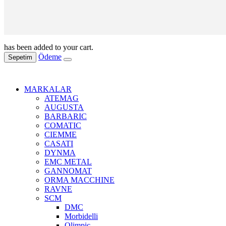
has been added to your cart.
Ödeme
Sepetim
MARKALAR
ATEMAG
AUGUSTA
BARBARIC
COMATIC
CIEMME
CASATI
DYNMA
EMC METAL
GANNOMAT
ORMA MACCHINE
RAVNE
SCM
DMC
Morbidelli
Olimpic