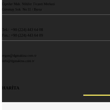
Üçevler Mah. Nilüfer Ticaret Merkezi
Güvenay Sok. No:11 / Bursa
Tel.: +90 (224) 443 64 08
Fax.: +90 (224) 443 64 09
ergun@dgmakina.com.tr
info@dgmakina.com.tr
HARİTA