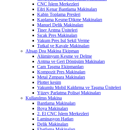
CNC İşlem Merkezleri
Eğri Kenar Bantlama Makinaları
Kabin Toplama Presleri
Kaplama Kesme/Dikme Makinaları
Manuel Delik Makinaları
Tiner Arıtma Üniteleri
Sıcak Pres Makinaları
Vakum Pres Isıl Şekil Verme
Tutkal ve Kavale Makinaları
Ahşap Dışı Makina Ekipman
Alüminyum Kesme ve Delme
Arıtma ve Geri Dönüşüm Makinaları
Cam Taşıma Ekipmanları
Kompozit Pres Makinaları
Metal Zımpara Makinaları
Plotter kesim
Vakumlu Mobil Kaldırma ve Taşıma Üniteleri
Yüzey Parlatma Polisaj Makinaları
Kullanılmış Makina
Bantlama Makinaları
Boya Makinaları
2. El CNC İşlem Merkezleri
Laminasyon Hatları
Delik Makinaları
Ebatlama Makinaları