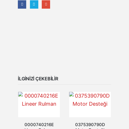
İLGINIZI ÇEKEBILIR
0000740216E
0375390790D