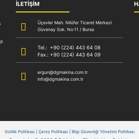
İLETİŞİM
H
Üçevler Mah. Nilüfer Ticaret Merkezi
G
Güvenay Sok. No:11 / Bursa
ap
Tel.: +90 (224) 443 64 08
Fax.: +90 (224) 443 64 09
ergun@dgmakina.com.tr
info@dgmakina.com.tr
Gizlilik Politikası
|
Çerez Politikası
|
Bilgi Güvenliği Yönetimi Politikası