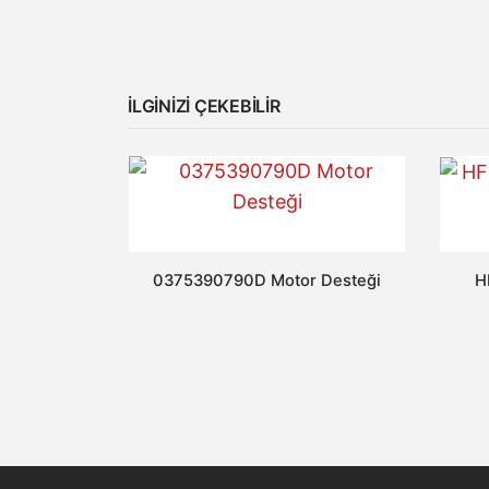
İLGINIZI ÇEKEBILIR
0375390790D Motor Desteği
H