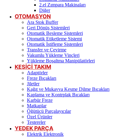
2.el Zımpara Makinaları
Diğer
OTOMASYON
Ara Stok Buffer
Geri Dönüş Sistemleri
Otomatik Besleme Sistemleri
Otomatik Etiketleme Sistemi
Otomatik İstifleme Sistemleri
Transfer ve Çevirme
Vakumlu Yükleme Vinçleri
Yükleme Boşaltma Manipülatörleri
KESİCİ TAKIM
Adaptörler
Freze Bıçakları
Jiletler
Kağıt ve Mukavva Kesme Dilme Bıçakları
Kaplama ve Kontrplak Bıçakları
Karbür Freze
Matkaplar
Öğütücü Parçalayıcılar
Özel Ürünler
Testereler
YEDEK PARÇA
Elektrik Elektronik