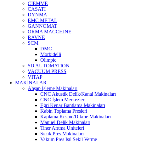
CIEMME
CASATI
DYNMA
EMC METAL
GANNOMAT
ORMA MACCHINE
RAVNE
SCM
DMC
Morbidelli
Olimpic
SD AUTOMATION
VACUUM PRESS
VITAP
MAKİNALAR
Ahşap İşleme Makinaları
CNC Akustik Delik/Kanal Makinaları
CNC İşlem Merkezleri
Eğri Kenar Bantlama Makinaları
Kabin Toplama Presleri
Kaplama Kesme/Dikme Makinaları
Manuel Delik Makinaları
Tiner Arıtma Üniteleri
Sıcak Pres Makinaları
Vakum Pres Isıl Şekil Verme