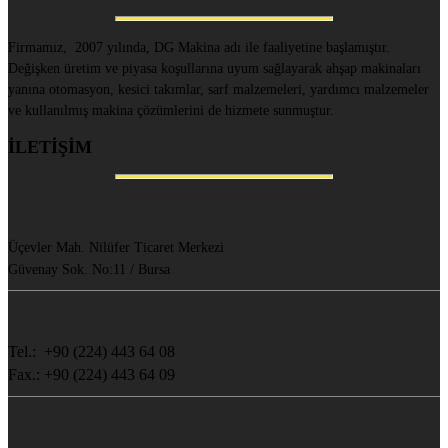
Firmamız, 2007 yılında, DG Makina adı ile faaliyetine başlamıştır.
Değişken üretim ve piyasa koşullarına uyum sağlayarak ahşap makinaları
yanına otomasyon, kesici takımlar, sarf malzemeleri, yardımcı malzemeler
ve kullanılmış makina çözümlerini de hizmete sunmuştur.
İLETİŞİM
Üçevler Mah. Nilüfer Ticaret Merkezi
Güvenay Sok. No:11 / Bursa
Tel.: +90 (224) 443 64 08
Fax.: +90 (224) 443 64 09