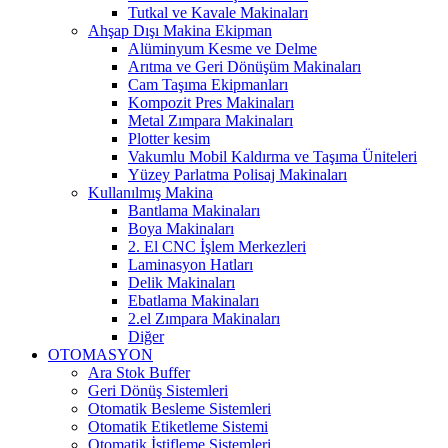
Tutkal ve Kavale Makinaları
Ahşap Dışı Makina Ekipman
Alüminyum Kesme ve Delme
Arıtma ve Geri Dönüşüm Makinaları
Cam Taşıma Ekipmanları
Kompozit Pres Makinaları
Metal Zımpara Makinaları
Plotter kesim
Vakumlu Mobil Kaldırma ve Taşıma Üniteleri
Yüzey Parlatma Polisaj Makinaları
Kullanılmış Makina
Bantlama Makinaları
Boya Makinaları
2. El CNC İşlem Merkezleri
Laminasyon Hatları
Delik Makinaları
Ebatlama Makinaları
2.el Zımpara Makinaları
Diğer
OTOMASYON
Ara Stok Buffer
Geri Dönüş Sistemleri
Otomatik Besleme Sistemleri
Otomatik Etiketleme Sistemi
Otomatik İstifleme Sistemleri