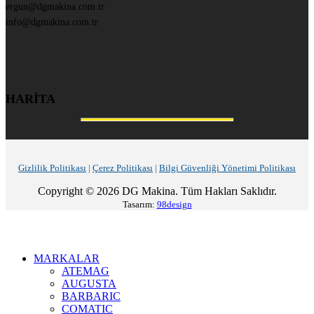
ergun@dgmakina.com.tr
info@dgmakina.com.tr
HARİTA
Gizlilik Politikası
|
Çerez Politikası
|
Bilgi Güvenliği Yönetimi Politikası
Copyright © 2026 DG Makina. Tüm Hakları Saklıdır.
Tasarım:
98design
MARKALAR
ATEMAG
AUGUSTA
BARBARIC
COMATIC