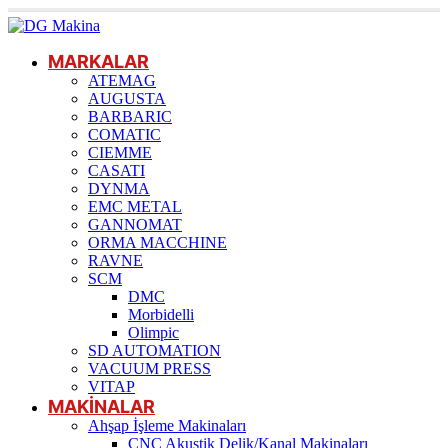
MARKALAR
ATEMAG
AUGUSTA
BARBARIC
COMATIC
CIEMME
CASATI
DYNMA
EMC METAL
GANNOMAT
ORMA MACCHINE
RAVNE
SCM
DMC
Morbidelli
Olimpic
SD AUTOMATION
VACUUM PRESS
VITAP
MAKİNALAR
Ahşap İşleme Makinaları
CNC Akustik Delik/Kanal Makinaları