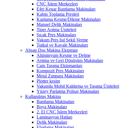
CNC İşlem Merkezleri
Eğri Kenar Bantlama Makinaları
Kabin Toplama Presleri
Kaplama Kesme/Dikme Makinaları
Manuel Delik Makinaları
Tiner Arıtma Üniteleri
Sıcak Pres Makinaları
Vakum Pres Isıl Şekil Verme
Tutkal ve Kavale Makinaları
Ahşap Dışı Makina Ekipman
Alüminyum Kesme ve Delme
Arıtma ve Geri Dönüşüm Makinaları
Cam Taşıma Ekipmanları
Kompozit Pres Makinaları
Metal Zımpara Makinaları
Plotter kesim
Vakumlu Mobil Kaldırma ve Taşıma Üniteleri
Yüzey Parlatma Polisaj Makinaları
Kullanılmış Makina
Bantlama Makinaları
Boya Makinaları
2. El CNC İşlem Merkezleri
Laminasyon Hatları
Delik Makinaları
Ebatlama Makinaları