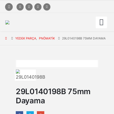
YEDEK PARÇA
,
PNÖMATIK
29L0140198B 75MM DAYAMA
29L0140198B 75mm
Dayama