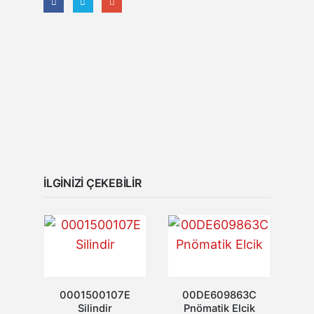
İLGINIZI ÇEKEBILIR
0001500107E
00DE609863C
Silindir
Pnömatik Elcik