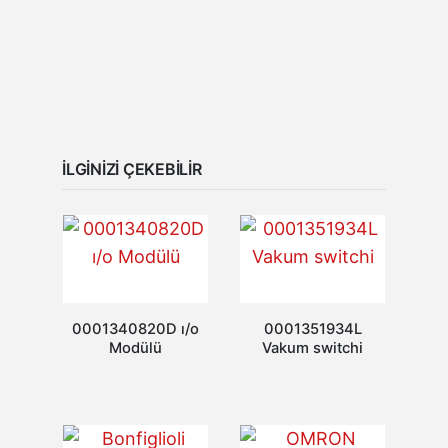
İLGINIZI ÇEKEBILIR
0001340820D ı/o
0001351934L
Modülü
Vakum switchi